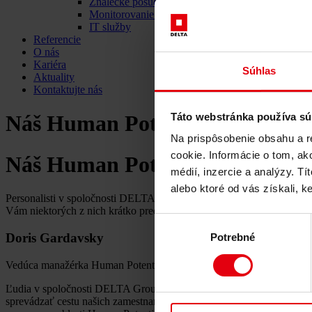
Znalecké posudky
Monitorovanie projektu
IT služby
Referencie
O nás
Kariéra
Súhlas
Aktuality
Kontaktujte nás
Táto webstránka používa sú
Náš Human Potential Team
Na prispôsobenie obsahu a r
cookie. Informácie o tom, ak
Náš Human Potential Team
médií, inzercie a analýzy. Tí
alebo ktoré od vás získali, ke
Personalisti v spoločnosti DELTA nie sú len zamestnancami starajúci
Vám niektorých z nich krátko predstavili – a možno budete mať čoskor
Výber
Doris Gardavsky
Potrebné
súhlasu
Vedúca manažérka Human Potential & Corporate Culture
Ľudia v spoločnosti DELTA Group sú srdcom našej organizácie! Počas
sprevádzať cestu našich zamestnancov podporným a motivujúcim spôso