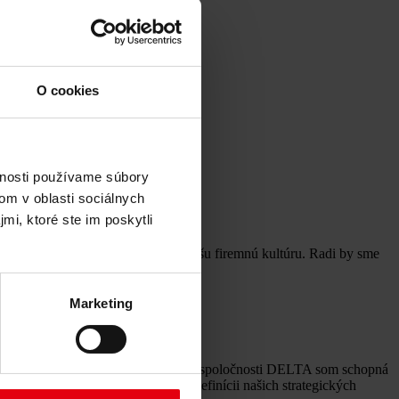
O cookies
vnosti používame súbory
om v oblasti sociálnych
mi, ktoré ste im poskytli
ský potenciál a srdcom vyznávajú našu firemnú kultúru. Radi by sme
Marketing
rovala. Vo svojej roli HP manažéra v spoločnosti DELTA som schopná
úť ako na sparing partnera pri definícii našich strategických