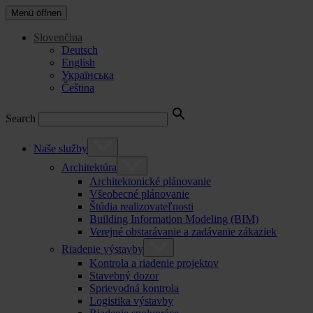
Menü öffnen
Slovenčina
Deutsch
English
Українська
Čeština
Search
Naše služby
Architektúra
Architektonické plánovanie
Všeobecné plánovanie
Štúdia realizovateľnosti
Building Information Modeling (BIM)
Verejné obstarávanie a zadávanie zákaziek
Riadenie výstavby
Kontrola a riadenie projektov
Stavebný dozor
Sprievodná kontrola
Logistika výstavby