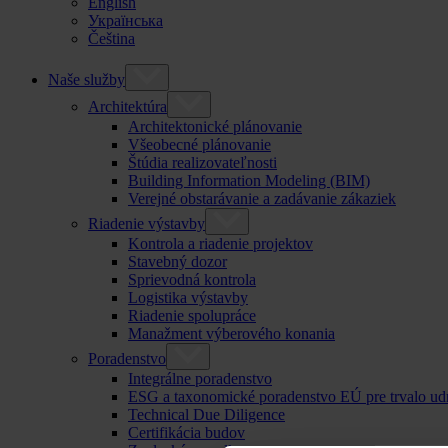
English
Українська
Čeština
Naše služby
Architektúra
Architektonické plánovanie
Všeobecné plánovanie
Štúdia realizovateľnosti
Building Information Modeling (BIM)
Verejné obstarávanie a zadávanie zákaziek
Riadenie výstavby
Kontrola a riadenie projektov
Stavebný dozor
Sprievodná kontrola
Logistika výstavby
Riadenie spolupráce
Manažment výberového konania
Poradenstvo
Integrálne poradenstvo
ESG a taxonomické poradenstvo EÚ pre trvalo ud
Technical Due Diligence
Certifikácia budov