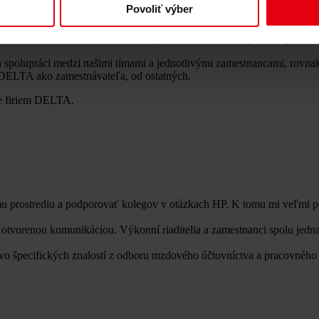
Povoliť výber
ná kultúra) sa proaktívne a nepretržito venujeme inovačným príležitos
ná na udržateľnosť a budúcnosť a preto aktívne rozširujeme rady našich
 spolupráci medzi našimi tímami a jednotlivými zamestnancami, rovn
ť DELTA ako zamestnávateľa, od ostatných.
e firiem DELTA.
prostrediu a podporovať kolegov v otázkach HP. K tomu mi veľmi pom
orenou komunikáciou. Výkonní riaditelia a zamestnanci spolu jednaj
o špecifických znalostí z odboru mzdového účtovníctva a pracovného pr