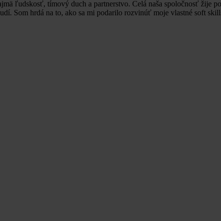
mä ľudskosť, tímový duch a partnerstvo. Celá naša spoločnosť žije 
í. Som hrdá na to, ako sa mi podarilo rozvinúť moje vlastné soft skill