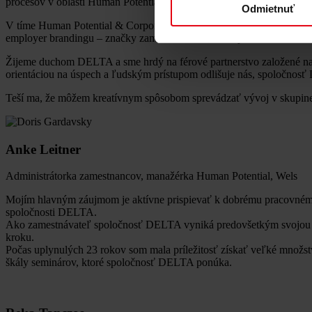
procesov v oblasti Human Potential i v témach personálneho rozvoja.
Odmietnuť
V tíme Human Potential & Corporate Culture (Ľudský potenciál a firem
employer brandingu – značky zamestnávateľa, ktorá je silne orientova
Žijeme duchom DELTA a sme hrdý na férové partnerstvo založené na
orientáciou na úspech a ľudským prístupom odlišuje nás, spoločnos
Teší ma, že môžem kreatívnym spôsobom sprevádzať vývoj v skupin
Anke Leitner
Administrátorka zamestnancov, manažérka Human Potential, Wels
Mojím hlavným záujmom je aktívne prispievať k dobrému pracovnému 
spoločnosti DELTA.
Ako zamestnávateľ spoločnosť DELTA vyniká predovšetkým svojou otv
kroku.
Počas uplynulých 23 rokov som mala príležitosť získať veľké množstv
škály seminárov, ktoré spoločnosť DELTA ponúka.