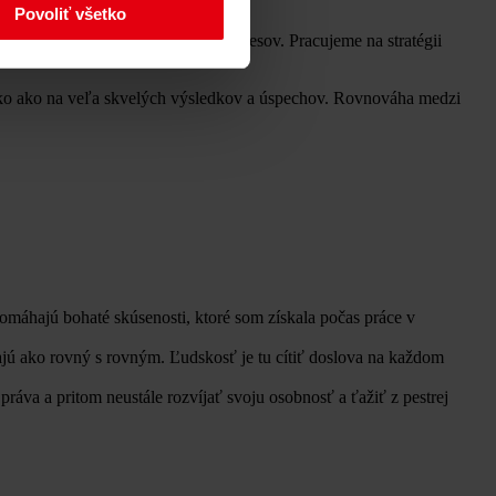
Povoliť všetko
tiam a optimalizácii firemných procesov. Pracujeme na stratégii
 talentov.
ako ako na veľa skvelých výsledkov a úspechov. Rovnováha medzi
áhajú bohaté skúsenosti, ktoré som získala počas práce v
ú ako rovný s rovným. Ľudskosť je tu cítiť doslova na každom
áva a pritom neustále rozvíjať svoju osobnosť a ťažiť z pestrej