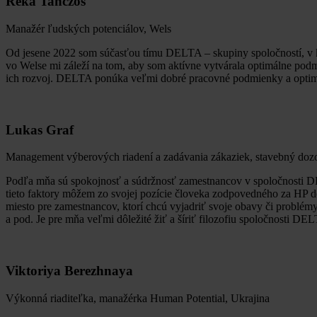
Reka Tanczos
Manažér ľudských potenciálov, Wels
Od jesene 2022 som súčasťou tímu DELTA – skupiny spoločností, v kt
vo Welse mi záleží na tom, aby som aktívne vytvárala optimálne pod
ich rozvoj. DELTA ponúka veľmi dobré pracovné podmienky a optimál
Lukas Graf
Management výberových riadení a zadávania zákaziek, stavebný doz
Podľa mňa sú spokojnosť a súdržnosť zamestnancov v spoločnosti DELT
tieto faktory môžem zo svojej pozície človeka zodpovedného za HP d
miesto pre zamestnancov, ktorí chcú vyjadriť svoje obavy či problé
a pod. Je pre mňa veľmi dôležité žiť a šíriť filozofiu spoločnosti DEL
Viktoriya Berezhnaya
Výkonná riaditeľka, manažérka Human Potential, Ukrajina