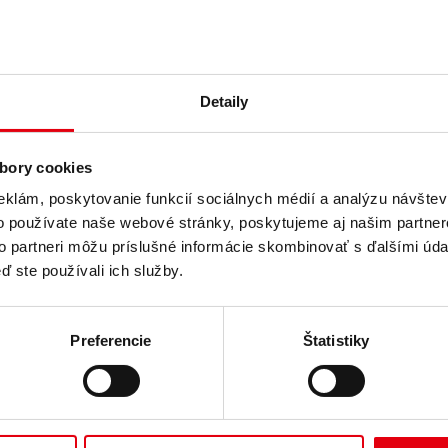
Detaily
bory cookies
eklám, poskytovanie funkcií sociálnych médií a analýzu návšte
o používate naše webové stránky, poskytujeme aj našim partner
to partneri môžu príslušné informácie skombinovať s ďalšími údaj
ď ste používali ich služby.
 sa o ľudské zdroje. Naši personalisti sú ľudia odhodlaní odkrývať ľud
o príležitosť sa s nimi osobne stretnúť!
Preferencie
Štatistiky
 mojej profesionálnej kariéry ma práca s ľudmi vždy nadchla a inšpi
bom v rôznych záležitostiach. Náš management sa na mňa môže spoľahn