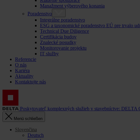
Riadenie spolupráce
Manažment výberového konania
Poradenstvo
Integrálne poradenstvo
ESG a taxonomické poradenstvo EÚ pre trvalo ud
Technical Due Diligence
Certifikácia budov
Znalecké posudky
Monitorovanie projektu
IT služby
Referencie
O nás
Kariéra
Aktuality
Kontaktujte nás
Poskytovateľ komplexných služieb v stavebníctve: DELTA
Menü schließen
Slovenčina
Deutsch