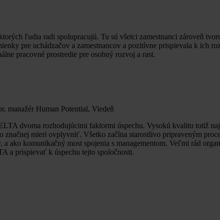
orých ľudia radi spolupracujú. Tu sú všetci zamestnanci zároveň tvor
mienky pre uchádzačov a zamestnancov a pozitívne prispievala k ich 
ne pracovné prostredie pre osobný rozvoj a rast.
or, manažér Human Potential, Viedeň
A dvoma rozhodujúcimi faktormi úspechu. Vysokú kvalitu totiž najlepš
o značnej mieri ovplyvniť. Všetko začína starostlivo pripraveným pro
my, a ako komunikačný most spojenia s managementom. Veľmi rád organi
TA a prispievať k úspechu tejto spoločnosti.