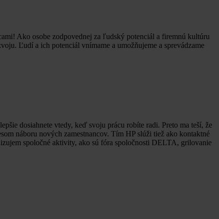
cami! Ako osobe zodpovednej za ľudský potenciál a firemnú kultúru
rozvoju. Ľudí a ich potenciál vnímame a umožňujeme a sprevádzame
ie dosiahnete vtedy, keď svoju prácu robíte radi. Preto ma teší, že
cesom náboru nových zamestnancov. Tím HP slúži tiež ako kontaktné
zujem spoločné aktivity, ako sú fóra spoločnosti DELTA, grilovanie