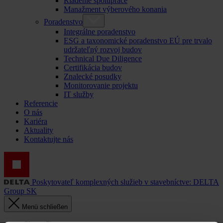
Riadenie spolupráce
Manažment výberového konania
Poradenstvo
Integrálne poradenstvo
ESG a taxonomické poradenstvo EÚ pre trvalo
udržateľný rozvoj budov
Technical Due Diligence
Certifikácia budov
Znalecké posudky
Monitorovanie projektu
IT služby
Referencie
O nás
Kariéra
Aktuality
Kontaktujte nás
Poskytovateľ komplexných služieb v stavebníctve: DELTA
Group SK
Menü schließen