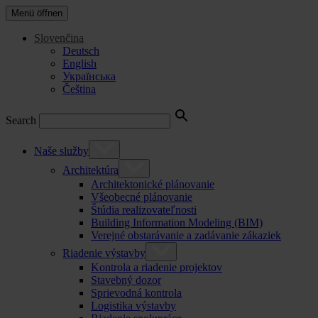
Menü öffnen
Slovenčina
Deutsch
English
Українська
Čeština
Search
Naše služby
Architektúra
Architektonické plánovanie
Všeobecné plánovanie
Štúdia realizovateľnosti
Building Information Modeling (BIM)
Verejné obstarávanie a zadávanie zákaziek
Riadenie výstavby
Kontrola a riadenie projektov
Stavebný dozor
Sprievodná kontrola
Logistika výstavby