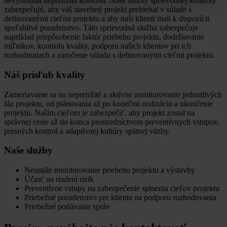
nevyhnutná nepretržitá kontrola. Naše služby sprievodnej kontroly
zabezpečujú, aby váš stavebný projekt prebiehal v súlade s
definovanými cieľmi projektu a aby naši klienti mali k dispozícii
spoľahlivé poradenstvo. Táto sprievodná služba zabezpečuje
napríklad prispôsobenie faktúr priebehu projektu, dodržiavanie
míľnikov, kontrolu kvality, podporu našich klientov pri ich
rozhodnutiach a zaručenie súladu s definovanými cieľmi projektu.
Náš prísľub kvality
Zameriavame sa na nepretržité a aktívne monitorovanie jednotlivých
fáz projektu, od plánovania až po konečnú realizáciu a ukončenie
projektu. Naším cieľom je zabezpečiť, aby projekt zostal na
správnej ceste až do konca prostredníctvom preventívnych vstupov,
presných kontrol a adaptívnej kultúry spätnej väzby.
Naše služby
Neustále monitorovanie priebehu projektu a výstavby
Účasť na riadení rizík
Preventívne vstupy na zabezpečenie splnenia cieľov projektu
Priebežné poradenstvo pre klienta na podporu rozhodovania
Priebežné podávanie správ