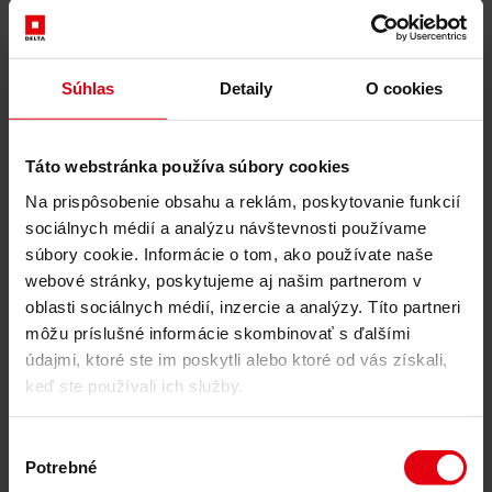
Slovenčina
Deutsch
English
Українська
Čeština
Súhlas
Detaily
O cookies
Naše služby
Architektúra
Táto webstránka používa súbory cookies
Architektonické plánovanie
Všeobecné plánovanie
Na prispôsobenie obsahu a reklám, poskytovanie funkcií
Štúdia realizovateľnosti
sociálnych médií a analýzu návštevnosti používame
Building Information Modeling (BIM)
súbory cookie. Informácie o tom, ako používate naše
Verejné obstarávanie a zadávanie zákaziek
webové stránky, poskytujeme aj našim partnerom v
Riadenie výstavby
oblasti sociálnych médií, inzercie a analýzy. Títo partneri
Kontrola a riadenie projektov
Stavebný dozor
môžu príslušné informácie skombinovať s ďalšími
Sprievodná kontrola
údajmi, ktoré ste im poskytli alebo ktoré od vás získali,
Logistika výstavby
keď ste používali ich služby.
Riadenie spolupráce
Manažment výberového konania
Poradenstvo
Výber
Integrálne poradenstvo
Potrebné
súhlasu
ESG a taxonomické poradenstvo EÚ pre trvalo