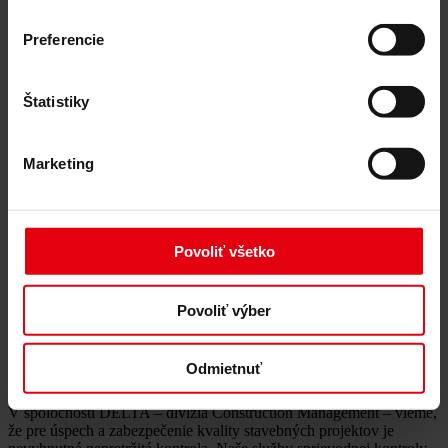
udržateľný rozvoj budov
Technical Due Diligence
Certifikácia budov
Preferencie
Znalecké posudky
Monitorovanie projektu
IT služby
Štatistiky
Referencie
O nás
Kariéra
Marketing
Aktuality
Kontaktujte nás
Sprievodná kontrola
Povoliť všetko
Sprievodná kontrola
Povoliť výber
Sprievodná kontrola pre najvyššie
štandardy kvality
Odmietnuť
V spoločnosti DELTA – divízia Construction Management – vieme,
že pre úspech a zabezpečenie kvality stavebných projektov je