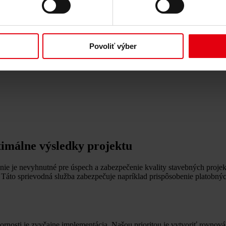
Povoliť výber
timálne výsledky projektu
e je nevyhnutné pre úspech a zabezpečenie kvality stavebných projekt
 Táto sprievodná služba zabezpečuje napríklad prispôsobenie platobnýc
ornosti je zvyčajne implementácia. Našou prioritou je vytvoriť rovno