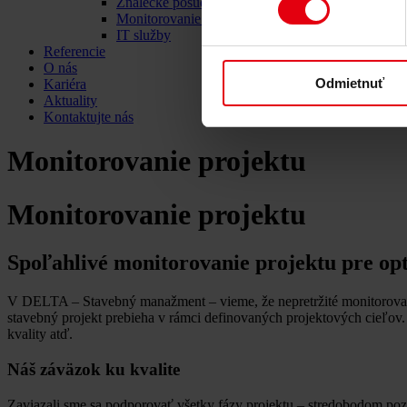
Znalecké posudky
Monitorovanie projektu
IT služby
Referencie
O nás
Odmietnuť
Kariéra
Aktuality
Kontaktujte nás
Monitorovanie projektu
Monitorovanie projektu
Spoľahlivé monitorovanie projektu pre op
V DELTA – Stavebný manažment – vieme, že nepretržité monitorovani
stavebný projekt prebieha v rámci definovaných projektových cieľov.
kvality atď.
Náš záväzok ku kvalite
Zaviazali sme sa podporovať všetky fázy projektu – stredobodom poz