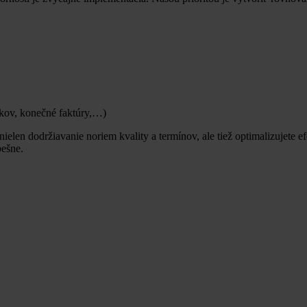
kov, konečné faktúry,…)
n dodržiavanie noriem kvality a termínov, ale tiež optimalizujete efe
pešne.