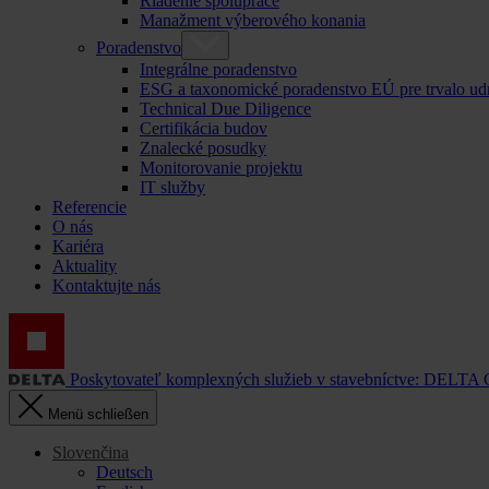
Riadenie spolupráce
Manažment výberového konania
Poradenstvo
Integrálne poradenstvo
ESG a taxonomické poradenstvo EÚ pre trvalo ud
Technical Due Diligence
Certifikácia budov
Znalecké posudky
Monitorovanie projektu
IT služby
Referencie
O nás
Kariéra
Aktuality
Kontaktujte nás
Poskytovateľ komplexných služieb v stavebníctve: DELTA
Menü schließen
Slovenčina
Deutsch