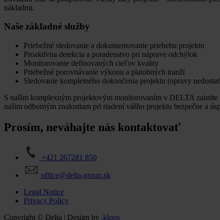
nákladmi.
Naše základné služby
Priebežné sledovanie a dokumentovanie priebehu projektu
Proaktívna detekcia a poradenstvo pri náprave odchýlok
Monitorovanie definovaných cieľov kvality
Priebežné porovnávanie výkonu a platobných tranží
Sledovanie kompletného dokončenia projektu (opravy nedostat
S naším komplexným projektovým monitorovaním v DELTA zaistíte niele
našim odborným znalostiam pri riadení vášho projektu bezpečne a ús
Prosím, neváhajte nás kontaktovať
+421 267281 850
office@delta-group.sk
Legal Notice
Privacy Policy
Copyright © Delta | Design by
.kloos