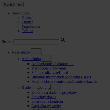
Menü öffnen
Slovenčina
Deutsch
English
Українська
Čeština
Search
Naše služby
Architektúra
Architektonické plánovanie
Všeobecné plánovanie
Štúdia realizovateľnosti
Building Information Modeling (BIM)
Verejné obstarávanie a zadávanie zákaziek
Riadenie výstavby
Kontrola a riadenie projektov
Stavebný dozor
Sprievodná kontrola
Logistika výstavby