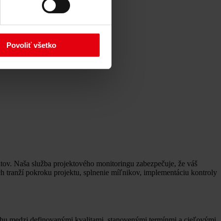
Povoliť všetko
ov. Naša služba projektového monitoringu zabezpečuje, že váš
h tranží pokroku projektu, splnenie míľnikov, implementáciu kontroly
váhu medzi definovanými kvalitami, stanovenými termínmi a cieľovými