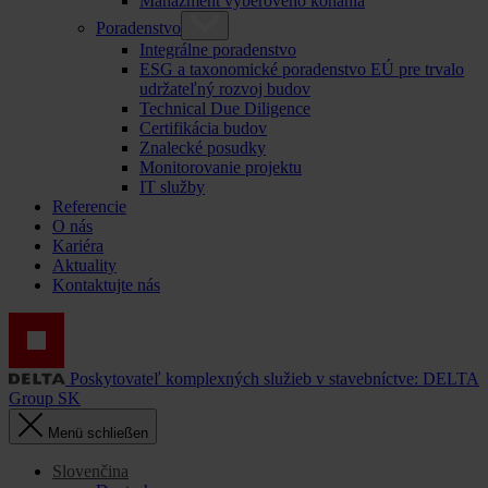
Manažment výberového konania
Poradenstvo
Integrálne poradenstvo
ESG a taxonomické poradenstvo EÚ pre trvalo
udržateľný rozvoj budov
Technical Due Diligence
Certifikácia budov
Znalecké posudky
Monitorovanie projektu
IT služby
Referencie
O nás
Kariéra
Aktuality
Kontaktujte nás
Poskytovateľ komplexných služieb v stavebníctve: DELTA
Group SK
Menü schließen
Slovenčina