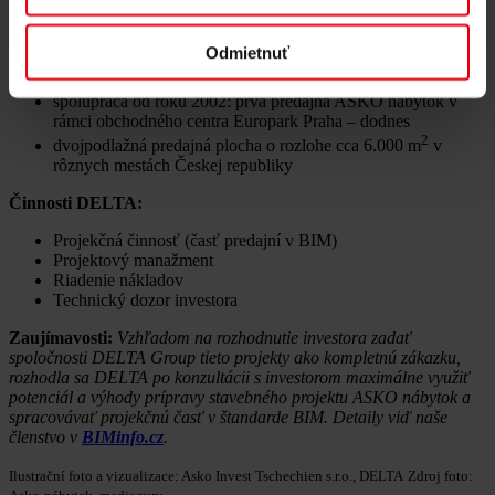
Základné údaje
:
cca 10 predajní ASKO nábytok v ČR v spolupráci s DELTA
Odmietnuť
revitalizácia, rekonštrukcia, rozšírenie predajných,
skladovacích, logistických plôch vrátane technického zázemia
spolupráca od roku 2002: prvá predajňa ASKO nábytok v
rámci obchodného centra Europark Praha – dodnes
2
dvojpodlažná predajná plocha o rozlohe cca 6.000 m
v
rôznych mestách Českej republiky
Činnosti DELTA:
Projekčná činnosť (časť predajní v BIM)
Projektový manažment
Riadenie nákladov
Technický dozor investora
Zaujímavosti:
Vzhľadom na rozhodnutie investora zadať
spoločnosti DELTA Group tieto projekty ako kompletnú zákazku,
rozhodla sa DELTA po konzultácii s investorom maximálne využiť
potenciál a výhody prípravy stavebného projektu ASKO nábytok a
spracovávať projekčnú časť v štandarde BIM. Detaily viď naše
členstvo v
BIMinfo.cz
.
Ilustrační foto a vizualizace: Asko Invest Tschechien s.r.o., DELTA
Zdroj foto: