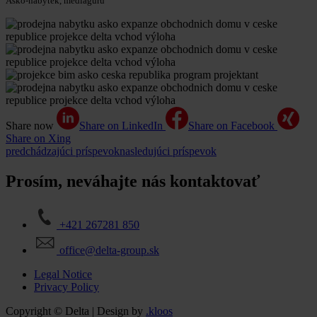
Asko-nábytek, mediaguru
Share now
Share on LinkedIn
Share on Facebook
Share on Xing
predchádzajúci príspevok
nasledujúci príspevok
Prosím, neváhajte nás kontaktovať
+421 267281 850
office@delta-group.sk
Legal Notice
Privacy Policy
Copyright © Delta | Design by
.kloos