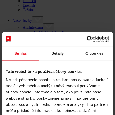
Deutsch
English
Čeština
Naše služby
Architektúra
Architektonické plánovanie
Všeobecné plánovanie
Štúdia realizovateľnosti
Building Information Modeling (BIM)
Verejné obstarávanie a zadávanie zákaziek
Súhlas
Detaily
O cookies
Riadenie výstavby
Kontrola a riadenie projektov
Stavebný dozor
Táto webstránka používa súbory cookies
Sprievodná kontrola
Logistika výstavby
Na prispôsobenie obsahu a reklám, poskytovanie funkcií
Riadenie spolupráce
Manažment výberového konania
sociálnych médií a analýzu návštevnosti používame
súbory cookie. Informácie o tom, ako používate naše
Poradenstvo
Integrálne poradenstvo
webové stránky, poskytujeme aj našim partnerom v
ESG a taxonomické poradenstvo EÚ pre trvalo
oblasti sociálnych médií, inzercie a analýzy. Títo partneri
udržateľný rozvoj budov
môžu príslušné informácie skombinovať s ďalšími
Technical Due Diligence