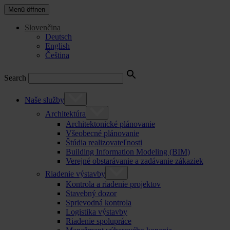
Menü öffnen
Slovenčina
Deutsch
English
Čeština
Search
Naše služby
Architektúra
Architektonické plánovanie
Všeobecné plánovanie
Štúdia realizovateľnosti
Building Information Modeling (BIM)
Verejné obstarávanie a zadávanie zákaziek
Riadenie výstavby
Kontrola a riadenie projektov
Stavebný dozor
Sprievodná kontrola
Logistika výstavby
Riadenie spolupráce