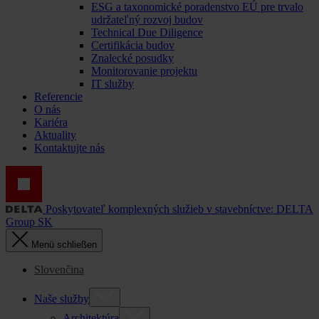
ESG a taxonomické poradenstvo EÚ pre trvalo
udržateľný rozvoj budov
Technical Due Diligence
Certifikácia budov
Znalecké posudky
Monitorovanie projektu
IT služby
Referencie
O nás
Kariéra
Aktuality
Kontaktujte nás
Poskytovateľ komplexných služieb v stavebníctve: DELTA
Group SK
Menü schließen
Slovenčina
Naše služby
Architektúra