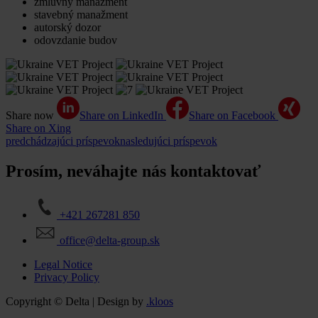
zmluvný manažment
stavebný manažment
autorský dozor
odovzdanie budov
Share now
Share on LinkedIn
Share on Facebook
Share on Xing
predchádzajúci príspevok
nasledujúci príspevok
Prosím, neváhajte nás kontaktovať
+421 267281 850
office@delta-group.sk
Legal Notice
Privacy Policy
Copyright © Delta | Design by
.kloos