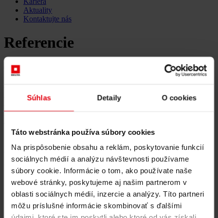
Kariéra
Aktuality
Kontaktujte nás
Referencie
Technická asistencia na
podporu implementácie
Súhlas
Detaily
O cookies
projektu odborného
vzdelávania na Ukrajine
Táto webstránka používa súbory cookies
Na prispôsobenie obsahu a reklám, poskytovanie funkcií
Všetky referencie
sociálnych médií a analýzu návštevnosti používame
Detaily projektu
súbory cookie. Informácie o tom, ako používate naše
webové stránky, poskytujeme aj našim partnerom v
Klient
oblasti sociálnych médií, inzercie a analýzy. Títo partneri
môžu príslušné informácie skombinovať s ďalšími
European Investment Bank
(EIB), pričom konečným prijímateľom
údajmi, ktoré ste im poskytli alebo ktoré od vás získali,