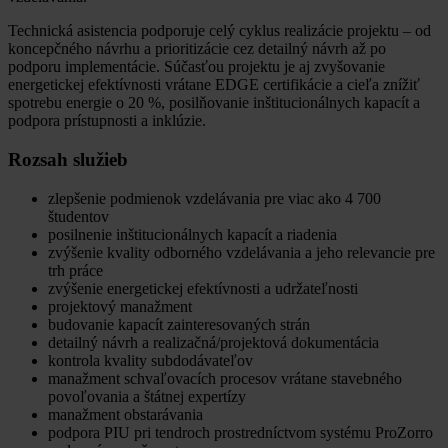
Technická asistencia podporuje celý cyklus realizácie projektu – od
koncepčného návrhu a prioritizácie cez detailný návrh až po
podporu implementácie. Súčasťou projektu je aj zvyšovanie
energetickej efektívnosti vrátane EDGE certifikácie a cieľa znížiť
spotrebu energie o 20 %, posilňovanie inštitucionálnych kapacít a
podpora prístupnosti a inklúzie.
Rozsah služieb
zlepšenie podmienok vzdelávania pre viac ako 4 700
študentov
posilnenie inštitucionálnych kapacít a riadenia
zvýšenie kvality odborného vzdelávania a jeho relevancie pre
trh práce
zvýšenie energetickej efektívnosti a udržateľnosti
projektový manažment
budovanie kapacít zainteresovaných strán
detailný návrh a realizačná/projektová dokumentácia
kontrola kvality subdodávateľov
manažment schvaľovacích procesov vrátane stavebného
povoľovania a štátnej expertízy
manažment obstarávania
podpora PIU pri tendroch prostredníctvom systému ProZorro