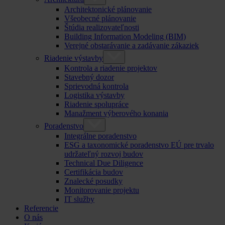
Architektonické plánovanie
Všeobecné plánovanie
Štúdia realizovateľnosti
Building Information Modeling (BIM)
Verejné obstarávanie a zadávanie zákaziek
Riadenie výstavby
Kontrola a riadenie projektov
Stavebný dozor
Sprievodná kontrola
Logistika výstavby
Riadenie spolupráce
Manažment výberového konania
Poradenstvo
Integrálne poradenstvo
ESG a taxonomické poradenstvo EÚ pre trvalo
udržateľný rozvoj budov
Technical Due Diligence
Certifikácia budov
Znalecké posudky
Monitorovanie projektu
IT služby
Referencie
O nás