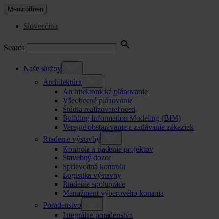
Menü öffnen
Slovenčina
Search
Naše služby
Architektúra
Architektonické plánovanie
Všeobecné plánovanie
Štúdia realizovateľnosti
Building Information Modeling (BIM)
Verejné obstarávanie a zadávanie zákaziek
Riadenie výstavby
Kontrola a riadenie projektov
Stavebný dozor
Sprievodná kontrola
Logistika výstavby
Riadenie spolupráce
Manažment výberového konania
Poradenstvo
Integrálne poradenstvo