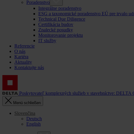
Poradenstvo
Integrálne poradenstvo
ESG a taxonomické poradenstvo EÚ pre trvalo ud
Technical Due Diligence
Certifikácia budov
Znalecké posudky
Monitorovanie projektu
IT služby
Referencie
O nás
Kariéra
Aktuality
Kontaktujte nás
Poskytovateľ komplexných služieb v stavebníctve: DELTA
Menü schließen
Slovenčina
Deutsch
English