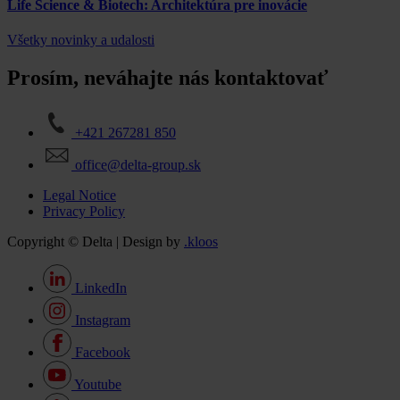
Life Science & Biotech: Architektúra pre inovácie
Všetky novinky a udalosti
Prosím, neváhajte nás kontaktovať
+421 267281 850
office@delta-group.sk
Legal Notice
Privacy Policy
Copyright © Delta | Design by
.kloos
LinkedIn
Instagram
Facebook
Youtube