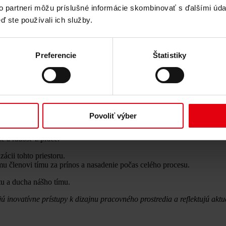
to partneri môžu príslušné informácie skombinovať s ďalšími údaj
ď ste používali ich služby.
Preferencie
Štatistiky
 ocenenie Intebold Awards 2025
avrhol náš architektonický ateliér
Delta Pods Architects
, bol ocenený 
Povoliť výber
pirácie – miesto, kde sa stretáva energia, kreativita a spolupráca. Vďa
e a radosť z práce.
ácii tohto priestoru.
u členovi tímu za prínos a nasadenie počas celého procesu.
itu a ducha nášho tímu.
inovatívne prístupy k dizajnu pracovného prostredia a reflektujú aktuál