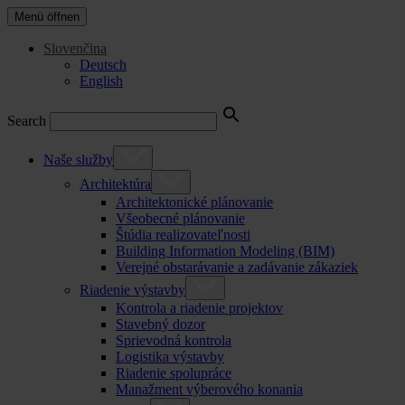
Menü öffnen
Slovenčina
Deutsch
English
Search
Naše služby
Architektúra
Architektonické plánovanie
Všeobecné plánovanie
Štúdia realizovateľnosti
Building Information Modeling (BIM)
Verejné obstarávanie a zadávanie zákaziek
Riadenie výstavby
Kontrola a riadenie projektov
Stavebný dozor
Sprievodná kontrola
Logistika výstavby
Riadenie spolupráce
Manažment výberového konania