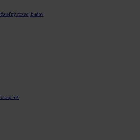
ržateľný rozvoj budov
 Group SK