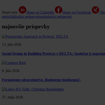
Share now
Share on LinkedIn
Share on Facebook
Sh
predchádzajúci príspevok
nasledujúci príspevok
najnovšie príspevky
13. júla 2026
Social Design in Building Projects v DELTA: Spoločne k úspe
8. júla 2026
Formujeme zdravotníctvo. Budujeme budúcnosť.
27. mája 2026