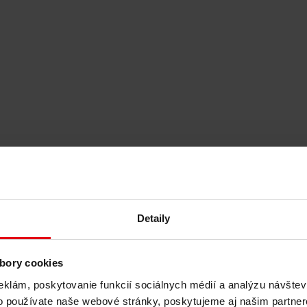
Detaily
ržateľný rozvoj budov
bory cookies
eklám, poskytovanie funkcií sociálnych médií a analýzu návšte
o používate naše webové stránky, poskytujeme aj našim partner