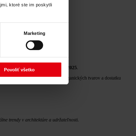
mi, ktoré ste im poskytli
Marketing
prestížnou cenou
Intebold Awards 2025
.
Povoliť všetko
ka využitiu prírodných materiálov, organických tvarov a dostatku
ne trendy v architektúre a udržateľnosti.