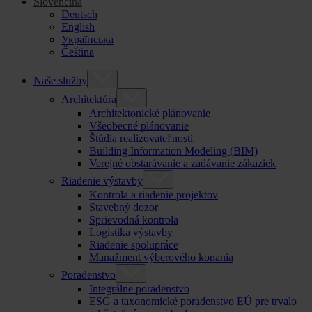
Slovenčina
Deutsch
English
Українська
Čeština
Naše služby
Architektúra
Architektonické plánovanie
Všeobecné plánovanie
Štúdia realizovateľnosti
Building Information Modeling (BIM)
Verejné obstarávanie a zadávanie zákaziek
Riadenie výstavby
Kontrola a riadenie projektov
Stavebný dozor
Sprievodná kontrola
Logistika výstavby
Riadenie spolupráce
Manažment výberového konania
Poradenstvo
Integrálne poradenstvo
ESG a taxonomické poradenstvo EÚ pre trvalo