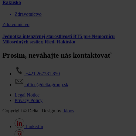
Rakúsko
Zdravotníctvo
Zdravotníctvo
Jednotka intenzívnej starostlivosti BT5 pre Nemocnicu
Milosrdných sestier, Ried, Rakúsko
Prosím, neváhajte nás kontaktovať
+421 267281 850
office@delta-group.sk
Legal Notice
Privacy Policy
Copyright © Delta | Design by
.kloos
LinkedIn