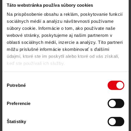
Priemyselné a administratívne budovy
Táto webstránka používa súbory cookies
Zdravotníctvo
Na prispôsobenie obsahu a reklám, poskytovanie funkcií
Všetky
sociálnych médií a analýzu návštevnosti používame
Česká republika
súbory cookie. Informácie o tom, ako používate naše
Rakúsko
webové stránky, poskytujeme aj našim partnerom v
Slovensko
Ukrajina
oblasti sociálnych médií, inzercie a analýzy. Títo partneri
môžu príslušné informácie skombinovať s ďalšími
Zdravotnictví
údajmi, ktoré ste im poskytli alebo ktoré od vás získali,
Zdravotníctvo
keď ste používali ich služby.
Fakultná nemocnica Brno – Interná hematologická a
onkologická klinika
Výber
Potrebné
súhlasu
Zdravotníctvo
Zdravotníctvo
Preferencie
Zdravotnícky kampus Klinikum Wels-Grieskirchen
Štatistiky
Охорона здоров`я