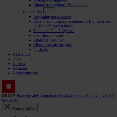
Riadenie spolupráce
Manažment výberového konania
Poradenstvo
Integrálne poradenstvo
ESG a taxonomické poradenstvo EÚ pre trvalo
udržateľný rozvoj budov
Technical Due Diligence
Certifikácia budov
Znalecké posudky
Monitorovanie projektu
IT služby
Referencie
O nás
Kariéra
Aktuality
Kontaktujte nás
Poskytovateľ komplexných služieb v stavebníctve: DELTA
Group SK
Menü schließen