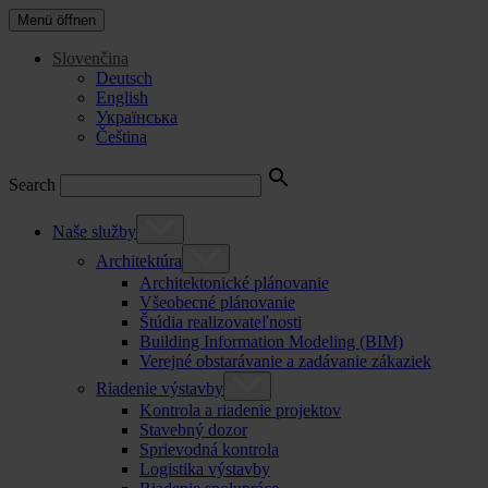
Menü öffnen
Slovenčina
Deutsch
English
Українська
Čeština
Search
Naše služby
Architektúra
Architektonické plánovanie
Všeobecné plánovanie
Štúdia realizovateľnosti
Building Information Modeling (BIM)
Verejné obstarávanie a zadávanie zákaziek
Riadenie výstavby
Kontrola a riadenie projektov
Stavebný dozor
Sprievodná kontrola
Logistika výstavby