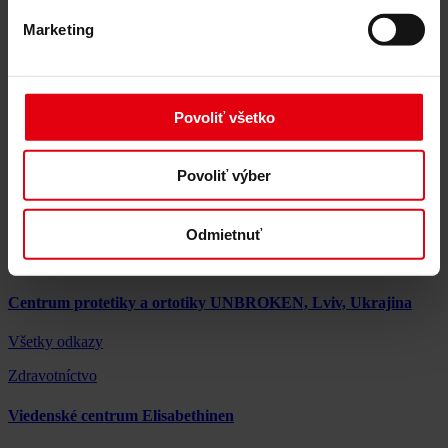
Zdravotníctvo
Marketing
Národná špecializovaná detská nemocnica OKHMATDYT:
Oddelenie obnovy a modernizácie infraštruktúry (Kyjev,
Ukrajina)
Health care
Povoliť všetko
Zdravotníctvo
Povoliť výber
Centrum duševného zdravia UNBROKEN, Lviv, Ukrajina
Gesundheitswesen
Odmietnuť
Zdravotníctvo
Centrum protetiky a ortotiky UNBROKEN, Lviv, Ukrajina
Všetky odkazy
Zdravotníctvo
Viedenské centrum Elisabethinen