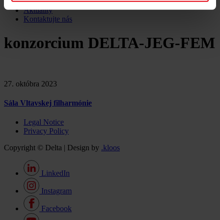
Kariéra
Aktuality
Kontaktujte nás
konzorcium DELTA-JEG-FEM
27. októbra 2023
Sála Vltavskej filharmónie
Legal Notice
Privacy Policy
Copyright © Delta | Design by
.kloos
LinkedIn
Instagram
Facebook