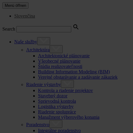
Menü öffnen
Slovenčina
Search
Naše služby
Architektúra
Architektonické plánovanie
Všeobecné plánovanie
Štúdia realizovateľnosti
Building Information Modeling (BIM)
Verejné obstarávanie a zadávanie zákaziek
Riadenie výstavby
Kontrola a riadenie projektov
Stavebný dozor
Sprievodná kontrola
Logistika výstavby
Riadenie spolupráce
Manažment výberového konania
Poradenstvo
Integrálne poradenstvo