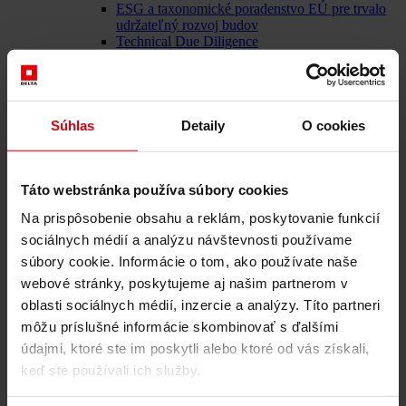
ESG a taxonomické poradenstvo EÚ pre trvalo
udržateľný rozvoj budov
Technical Due Diligence
Certifikácia budov
Znalecké posudky
Monitorovanie projektu
IT služby
Referencie
Súhlas
Detaily
O cookies
O nás
Kariéra
Aktuality
Kontaktujte nás
Táto webstránka používa súbory cookies
Na prispôsobenie obsahu a reklám, poskytovanie funkcií
sociálnych médií a analýzu návštevnosti používame
súbory cookie. Informácie o tom, ako používate naše
Poskytovateľ komplexných služieb v stavebníctve: DELTA
Group SK
webové stránky, poskytujeme aj našim partnerom v
oblasti sociálnych médií, inzercie a analýzy. Títo partneri
Menü schließen
môžu príslušné informácie skombinovať s ďalšími
Slovenčina
údajmi, ktoré ste im poskytli alebo ktoré od vás získali,
keď ste používali ich služby.
Naše služby
Architektúra