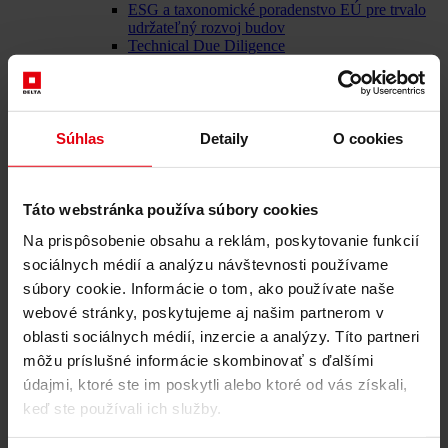
ESG a taxonomické poradenstvo EÚ pre trvalo
udržateľný rozvoj budov
Technical Due Diligence
Certifikácia budov
Znalecké posudky
Monitorovanie projektu
IT služby
Referencie
Súhlas
Detaily
O cookies
O nás
Kariéra
Aktuality
Kontaktujte nás
Táto webstránka používa súbory cookies
Na prispôsobenie obsahu a reklám, poskytovanie funkcií
sociálnych médií a analýzu návštevnosti používame
súbory cookie. Informácie o tom, ako používate naše
Poskytovateľ komplexných služieb v stavebníctve: DELTA
Group SK
webové stránky, poskytujeme aj našim partnerom v
oblasti sociálnych médií, inzercie a analýzy. Títo partneri
Menü schließen
môžu príslušné informácie skombinovať s ďalšími
Slovenčina
údajmi, ktoré ste im poskytli alebo ktoré od vás získali,
keď ste používali ich služby.
Naše služby
Architektúra