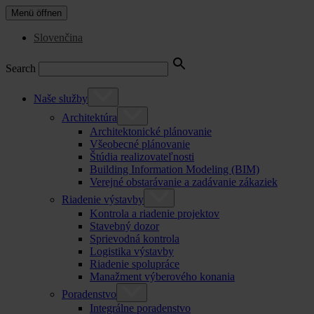
Menü öffnen
Slovenčina
Search
Naše služby
Architektúra
Architektonické plánovanie
Všeobecné plánovanie
Štúdia realizovateľnosti
Building Information Modeling (BIM)
Verejné obstarávanie a zadávanie zákaziek
Riadenie výstavby
Kontrola a riadenie projektov
Stavebný dozor
Sprievodná kontrola
Logistika výstavby
Riadenie spolupráce
Manažment výberového konania
Poradenstvo
Integrálne poradenstvo