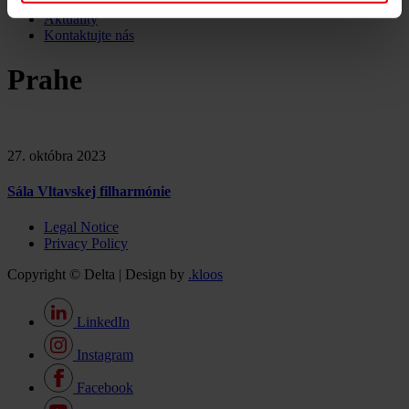
Kariéra
Aktuality
Kontaktujte nás
Prahe
27. októbra 2023
Sála Vltavskej filharmónie
Legal Notice
Privacy Policy
Copyright © Delta | Design by
.kloos
LinkedIn
Instagram
Facebook