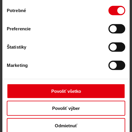
Výber
Architektonické plánovanie
Potrebné
Všeobecné plánovanie
súhlasu
Štúdia realizovateľnosti
Building Information Modeling (BIM)
Verejné obstarávanie a zadávanie zákaziek
Preferencie
Riadenie výstavby
Kontrola a riadenie projektov
Stavebný dozor
Štatistiky
Sprievodná kontrola
Logistika výstavby
Riadenie spolupráce
Marketing
Manažment výberového konania
Poradenstvo
Integrálne poradenstvo
ESG a taxonomické poradenstvo EÚ pre trvalo
udržateľný rozvoj budov
Povoliť všetko
Technical Due Diligence
Certifikácia budov
Znalecké posudky
Povoliť výber
Monitorovanie projektu
IT služby
Referencie
Odmietnuť
O nás