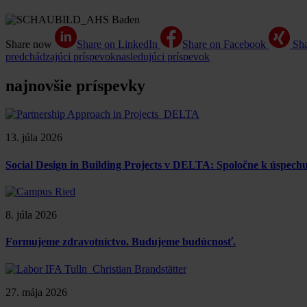
Share now
Share on LinkedIn
Share on Facebook
Sh
predchádzajúci príspevok
nasledujúci príspevok
najnovšie príspevky
13. júla 2026
Social Design in Building Projects v DELTA: Spoločne k úspe
8. júla 2026
Formujeme zdravotníctvo. Budujeme budúcnosť.
27. mája 2026