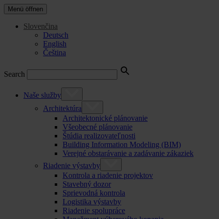
Menü öffnen
Slovenčina
Deutsch
English
Čeština
Search
Naše služby
Architektúra
Architektonické plánovanie
Všeobecné plánovanie
Štúdia realizovateľnosti
Building Information Modeling (BIM)
Verejné obstarávanie a zadávanie zákaziek
Riadenie výstavby
Kontrola a riadenie projektov
Stavebný dozor
Sprievodná kontrola
Logistika výstavby
Riadenie spolupráce