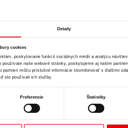
Detaily
bory cookies
úcnosti, aby boli pripravené na
eklám, poskytovanie funkcií sociálnych médií a analýzu návšte
o používate naše webové stránky, poskytujeme aj našim partner
to partneri môžu príslušné informácie skombinovať s ďalšími údaj
e (Managing Director, Consulting Division, DELTA Group)
sa s 
ď ste používali ich služby.
ipravené na výzvy budúcnosti?
Preferencie
Štatistiky
lšie územia, ale stavať na tých, ktoré už existujú. Budovy musia byť
sobiť meniacim sa požiadavkám.
dúcnosť?