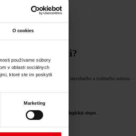
O cookies
 výzvy budúcnosti?
vnosti používame súbory
om v oblasti sociálnych
mi, ktoré ste im poskytli
optimizmom pozerajú do budúcnosti stavebného a realitného sektora –
Marketing
cirkulárne
a mať
čo najmenšiu ekologickú stopu
.