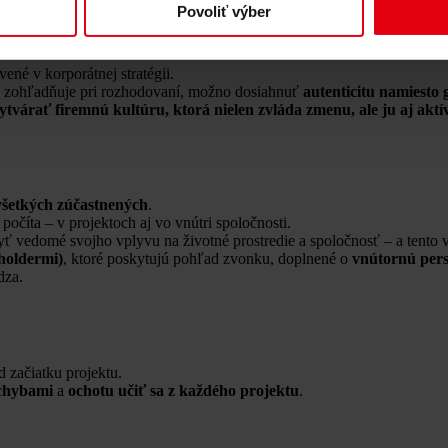
Povoliť výber
teľnosť a zodpovednosť nie ako marketingový nástroj, ale ako sú
ené v korporátnej stratégii.
e zohľadňuje pri rozhodovaní, možno dosiahnuť
autenticitu namiesto
ytvárať firemnú kultúru, ktorá nielen zvláda zmenu, ale ju aj aktí
 všetkých zúčastnených
.
počíta – v projektoch aj vo vnútri spoločnosti.
byť vedomé svojho vplyvu na životné prostredie a spoločnosť – a tento
holdermi)
, ktoré poskytujú pohľad zvonku, doplnené o
vnútornú per
dza.
d začiatku projektu.
 chybami
a
ochotu učiť sa z každého projektu
.