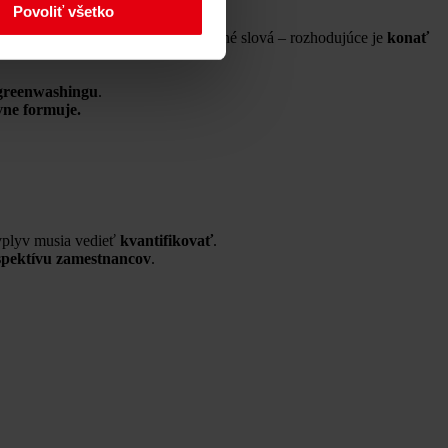
Povoliť všetko
časť svojej DNA
. Nestačí nájsť pekné slová – rozhodujúce je
konať
 greenwashingu
.
vne formuje.
 vplyv musia vedieť
kvantifikovať
.
spektívu zamestnancov
.