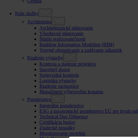
Čeština
Naše služby
Architektúra
Architektonické plánovanie
Všeobecné plánovanie
Štúdia realizovateľnosti
Building Information Modeling (BIM)
Verejné obstarávanie a zadávanie zákaziek
Riadenie výstavby
Kontrola a riadenie projektov
Stavebný dozor
Sprievodná kontrola
Logistika výstavby
Riadenie spolupráce
Manažment výberového konania
Poradenstvo
Integrálne poradenstvo
ESG a taxonomické poradenstvo EÚ pre trvalo ud
Technical Due Diligence
Certifikácia budov
Znalecké posudky
Monitorovanie projektu