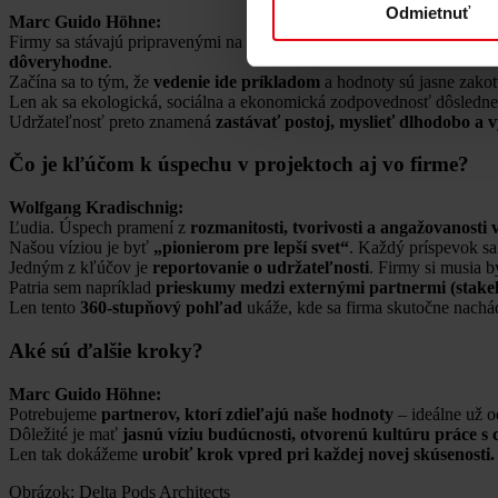
Odmietnuť
Marc Guido Höhne:
Firmy sa stávajú pripravenými na budúcnosť vtedy, keď chápu
udrža
dôveryhodne
.
Začína sa to tým, že
vedenie ide príkladom
a hodnoty sú jasne zakotv
Len ak sa ekologická, sociálna a ekonomická zodpovednosť dôsledn
Udržateľnosť preto znamená
zastávať postoj, myslieť dlhodobo a v
Čo je kľúčom k úspechu v projektoch aj vo firme?
Wolfgang Kradischnig:
Ľudia. Úspech pramení z
rozmanitosti, tvorivosti a angažovanosti
Našou víziou je byť
„pionierom pre lepší svet“
. Každý príspevok sa 
Jedným z kľúčov je
reportovanie o udržateľnosti
. Firmy si musia 
Patria sem napríklad
prieskumy medzi externými partnermi (stake
Len tento
360-stupňový pohľad
ukáže, kde sa firma skutočne nachá
Aké sú ďalšie kroky?
Marc Guido Höhne:
Potrebujeme
partnerov, ktorí zdieľajú naše hodnoty
– ideálne už o
Dôležité je mať
jasnú víziu budúcnosti, otvorenú kultúru práce s
Len tak dokážeme
urobiť krok vpred pri každej novej skúsenosti.
Obrázok: Delta Pods Architects