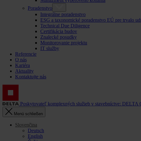
Manažment výberového konania
Poradenstvo
Integrálne poradenstvo
ESG a taxonomické poradenstvo EÚ pre trvalo ud
Technical Due Diligence
Certifikácia budov
Znalecké posudky
Monitorovanie projektu
IT služby
Referencie
O nás
Kariéra
Aktuality
Kontaktujte nás
Poskytovateľ komplexných služieb v stavebníctve: DELTA
Menü schließen
Slovenčina
Deutsch
English