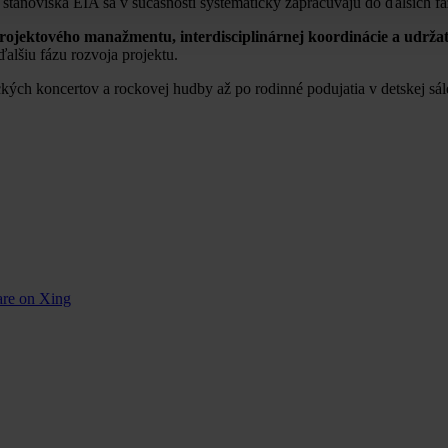
stanoviska EIA sa v súčasnosti systematicky zapracúvajú do ďalších fá
rojektového manažmentu, interdisciplinárnej koordinácie a udrža
alšiu fázu rozvoja projektu.
ých koncertov a rockovej hudby až po rodinné podujatia v detskej sále.
are on Xing