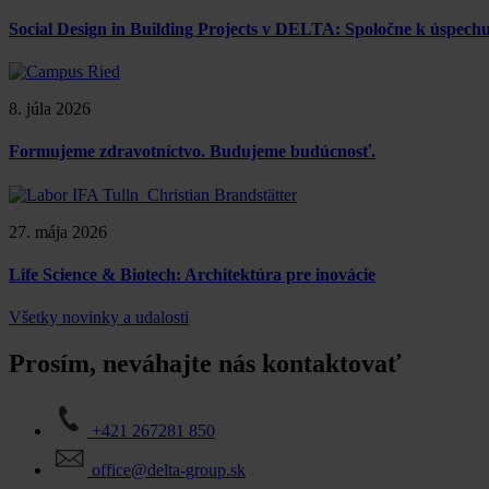
Social Design in Building Projects v DELTA: Spoločne k úspe
8. júla 2026
Formujeme zdravotníctvo. Budujeme budúcnosť.
27. mája 2026
Life Science & Biotech: Architektúra pre inovácie
Všetky novinky a udalosti
Prosím, neváhajte nás kontaktovať
+421 267281 850
office@delta-group.sk