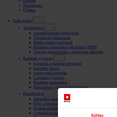
English
Українська
Čeština
Naše služby
Architektúra
Architektonické plánovanie
Všeobecné plánovanie
Štúdia realizovateľnosti
Building Information Modeling (BIM)
Verejné obstarávanie a zadávanie zákaziek
Riadenie výstavby
Kontrola a riadenie projektov
Stavebný dozor
Sprievodná kontrola
Logistika výstavby
Riadenie spolupráce
Manažment výberového konania
Poradenstvo
Integrálne poradenstvo
ESG a taxonomické poradenstvo EÚ pre trvalo ud
Technical Due Diligence
Certifikácia budov
Súhlas