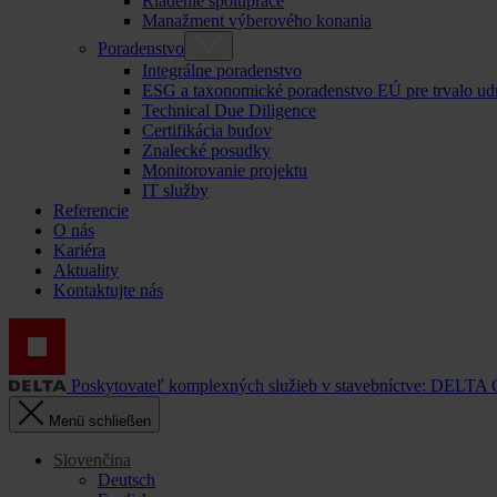
Riadenie spolupráce
Manažment výberového konania
Poradenstvo
Integrálne poradenstvo
ESG a taxonomické poradenstvo EÚ pre trvalo ud
Technical Due Diligence
Certifikácia budov
Znalecké posudky
Monitorovanie projektu
IT služby
Referencie
O nás
Kariéra
Aktuality
Kontaktujte nás
Poskytovateľ komplexných služieb v stavebníctve: DELTA
Menü schließen
Slovenčina
Deutsch