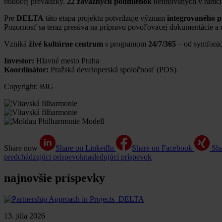
budúcej prevádzky.
22 záväzných podmienok
definovaných v rámci 
Pre
DELTA
táto etapa projektu potvrdzuje význam
integrovaného p
Pozornosť sa teraz presúva na prípravu povoľovacej dokumentácie a ď
Vzniká
živé kultúrne centrum
s programom
24/7/365
– od symfonick
Investor:
Hlavné mesto Praha
Koordinátor:
Pražská developerská spoločnosť (PDS)
Copyright: BIG
Share now
Share on LinkedIn
Share on Facebook
Sh
predchádzajúci príspevok
nasledujúci príspevok
najnovšie príspevky
13. júla 2026