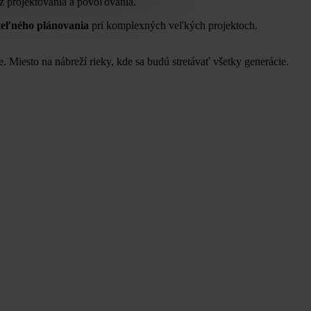
z projektovania a povoľovania.
teľného plánovania
pri komplexných veľkých projektoch.
 Miesto na nábreží rieky, kde sa budú stretávať všetky generácie.