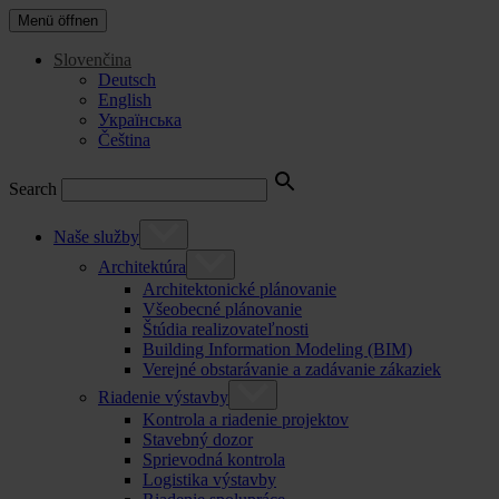
Menü öffnen
Slovenčina
Deutsch
English
Українська
Čeština
Search
Naše služby
Architektúra
Architektonické plánovanie
Všeobecné plánovanie
Štúdia realizovateľnosti
Building Information Modeling (BIM)
Verejné obstarávanie a zadávanie zákaziek
Riadenie výstavby
Kontrola a riadenie projektov
Stavebný dozor
Sprievodná kontrola
Logistika výstavby