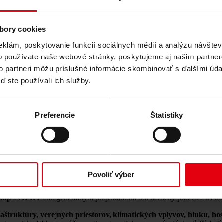
bory cookies
eklám, poskytovanie funkcií sociálnych médií a analýzu návšte
o používate naše webové stránky, poskytujeme aj našim partner
to partneri môžu príslušné informácie skombinovať s ďalšími údaj
ď ste používali ich služby.
ladné stanovisko EIA
Preferencie
Štatistiky
ýznamný míľnik. Získal
kladné a záväzné stanovisko posudzovania v
ľúčový krok v rámci celého povoľovacieho procesu.
Povoliť výber
a
DELTA – JEG – FEM
je
DELTA Group
zodpovedná za strategickú
roup
a
AFRY
ako generálnym projektantom bol náročný proces EIA ú
aštruktúry, verejných priestorov, klimatických vplyvov, hluku, ho