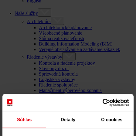
English
Naše služby
Architektúra
Architektonické plánovanie
Všeobecné plánovanie
Štúdia realizovateľnosti
Building Information Modeling (BIM)
Verejné obstarávanie a zadávanie zákaziek
Riadenie výstavby
Kontrola a riadenie projektov
Stavebný dozor
Sprievodná kontrola
Logistika výstavby
Riadenie spolupráce
Manažment výberového konania
Poradenstvo
Integrálne poradenstvo
ESG a taxonomické poradenstvo EÚ pre trvalo
udržateľný rozvoj budov
Súhlas
Detaily
O cookies
Technical Due Diligence
Certifikácia budov
Znalecké posudky