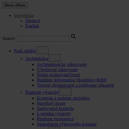
Menü öffnen
Slovenčina
Deutsch
English
Search
Naše služby
Architektúra
Architektonické plánovanie
Všeobecné plánovanie
Štúdia realizovateľnosti
Building Information Modeling (BIM)
Verejné obstarávanie a zadávanie zákaziek
Riadenie výstavby
Kontrola a riadenie projektov
Stavebný dozor
Sprievodná kontrola
Logistika výstavby
Riadenie spolupráce
Manažment výberového konania