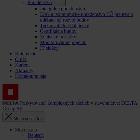
Poradenstvo
Integrálne poradenstvo
ESG a taxonomické poradenstvo EÚ pre trvalo
udržateľný rozvoj budov
Technical Due Diligence
Certifikácia budov
Znalecké posudky
Monitorovanie projektu
IT služby
Referencie
O nás
Kariéra
Aktuality
Kontaktujte nás
Poskytovateľ komplexných služieb v stavebníctve: DELTA
Group SK
Menü schließen
Slovenčina
Deutsch