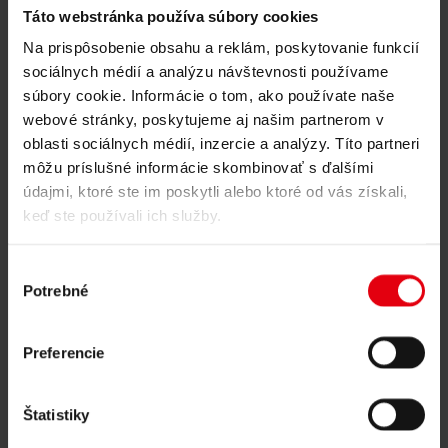
Monitorovanie projektu
Táto webstránka používa súbory cookies
IT služby
Referencie
Na prispôsobenie obsahu a reklám, poskytovanie funkcií
O nás
sociálnych médií a analýzu návštevnosti používame
Kariéra
Aktuality
súbory cookie. Informácie o tom, ako používate naše
Kontaktujte nás
webové stránky, poskytujeme aj našim partnerom v
oblasti sociálnych médií, inzercie a analýzy. Títo partneri
Aktuality
môžu príslušné informácie skombinovať s ďalšími
Odovzdanie: Materská škola
údajmi, ktoré ste im poskytli alebo ktoré od vás získali,
keď ste používali ich služby.
ISTA v Guggingu – ocenená
certifikátom klimaaktiv GOLD
Výber
Potrebné
súhlasu
02. júla 2025
Nová materská škola v areáli ISTA v Klosterneuburgu bola
Preferencie
dokončená a odovzdaná. Budova získala certifikáciu
klimaaktiv
GOLD
s najvyšším počtom bodov –
1000 zo 1000
.
Štatistiky
Služby DELTA (v združení s
VIVITimmo GmbH
):
Projektový development a riadenie projektu.