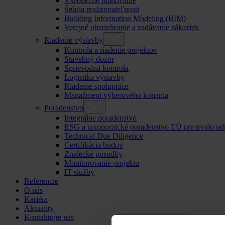
Všeobecné plánovanie
Štúdia realizovateľnosti
Building Information Modeling (BIM)
Verejné obstarávanie a zadávanie zákaziek
Riadenie výstavby
Kontrola a riadenie projektov
Stavebný dozor
Sprievodná kontrola
Logistika výstavby
Riadenie spolupráce
Manažment výberového konania
Poradenstvo
Integrálne poradenstvo
ESG a taxonomické poradenstvo EÚ pre trvalo ud
Technical Due Diligence
Certifikácia budov
Znalecké posudky
Monitorovanie projektu
IT služby
Referencie
O nás
Kariéra
Aktuality
Kontaktujte nás