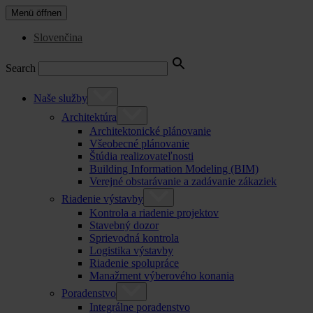
Menü öffnen
Slovenčina
Search
Naše služby
Architektúra
Architektonické plánovanie
Všeobecné plánovanie
Štúdia realizovateľnosti
Building Information Modeling (BIM)
Verejné obstarávanie a zadávanie zákaziek
Riadenie výstavby
Kontrola a riadenie projektov
Stavebný dozor
Sprievodná kontrola
Logistika výstavby
Riadenie spolupráce
Manažment výberového konania
Poradenstvo
Integrálne poradenstvo