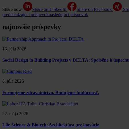
Share now
Share on LinkedIn
Share on Facebook
Sh
predchádzajúci príspevok
nasledujúci príspevok
najnovšie príspevky
13. júla 2026
Social Design in Building Projects v DELTA: Spoločne k úspe
8. júla 2026
Formujeme zdravotníctvo. Budujeme budúcnosť.
27. mája 2026
Life Science & Biotech: Architektúra pre inovácie