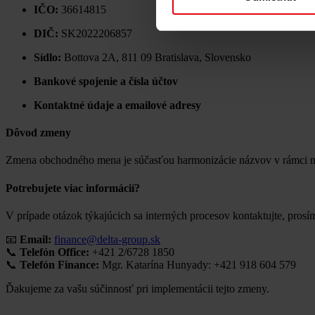
IČO:
36614815
DIČ:
SK2022206857
Sídlo:
Bottova 2A, 811 09 Bratislava, Slovensko
Bankové spojenie a čísla účtov
Kontaktné údaje a emailové adresy
Dôvod zmeny
Zmena obchodného mena je súčasťou harmonizácie názvov v rámci 
Potrebujete viac informácií?
V prípade otázok týkajúcich sa interných procesov kontaktujte, prosí
📧
Email:
finance@delta-group.sk
📞
Telefón Office:
+421 2/6728 1850
📞
Telefón Finance:
Mgr. Katarína Hunyady: +421 918 604 579
Ďakujeme za vašu súčinnosť pri implementácii tejto zmeny.