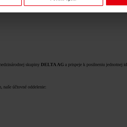
medzinárodnej skupiny
DELTA AG
a prispeje k posilneniu jednotnej
m, naše účtovné oddelenie: