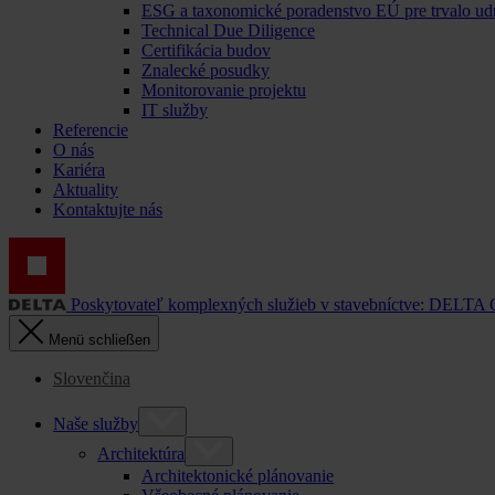
ESG a taxonomické poradenstvo EÚ pre trvalo ud
Technical Due Diligence
Certifikácia budov
Znalecké posudky
Monitorovanie projektu
IT služby
Referencie
O nás
Kariéra
Aktuality
Kontaktujte nás
Poskytovateľ komplexných služieb v stavebníctve: DELTA
Menü schließen
Slovenčina
Naše služby
Architektúra
Architektonické plánovanie