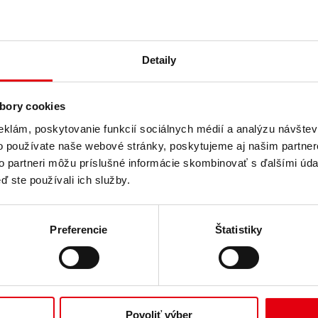
A Group SK s.r.o.
Detaily
bory cookies
očnosti.
remenovala na
DELTA Group SK s.r.o.
eklám, poskytovanie funkcií sociálnych médií a analýzu návšte
o používate naše webové stránky, poskytujeme aj našim partner
to partneri môžu príslušné informácie skombinovať s ďalšími údaj
dovoľujeme požiadať o nasledovné kroky:
ď ste používali ich služby.
h evidenciách a systémoch,
hodnej korešpondencii,
Preferencie
Štatistiky
ablónach,
mene.
Povoliť výber