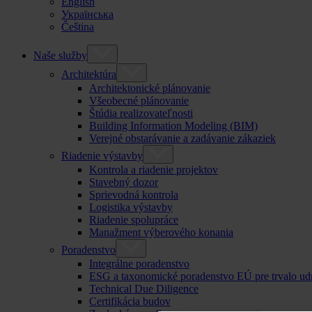
English
Українська
Čeština
Naše služby
Architektúra
Architektonické plánovanie
Všeobecné plánovanie
Štúdia realizovateľnosti
Building Information Modeling (BIM)
Verejné obstarávanie a zadávanie zákaziek
Riadenie výstavby
Kontrola a riadenie projektov
Stavebný dozor
Sprievodná kontrola
Logistika výstavby
Riadenie spolupráce
Manažment výberového konania
Poradenstvo
Integrálne poradenstvo
ESG a taxonomické poradenstvo EÚ pre trvalo ud
Technical Due Diligence
Certifikácia budov