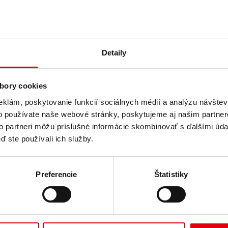
Detaily
bory cookies
eklám, poskytovanie funkcií sociálnych médií a analýzu návšte
roup Slovensko sprevádzali ukáž
o používate naše webové stránky, poskytujeme aj našim partner
to partneri môžu príslušné informácie skombinovať s ďalšími údaj
ď ste používali ich služby.
Preferencie
Štatistiky
udove Westend Plazza v Bratislave pri príležitosti zmeny sídla sl
h, Rakúsku a na Ukrajine. Hlavnou témou, ktorá sprevádzala toto s
rograme Revit, v ktorom DELTA tiež pripravila návrhy a štúdie projek
ojou reálnosťou a podobnosťou so skutočnou realitou u pozvaných klie