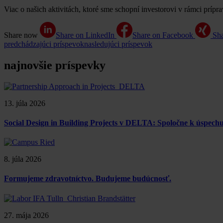
Viac o našich aktivitách, ktoré sme schopní investorovi v rámci príp
Share now
Share on LinkedIn
Share on Facebook
Sh
predchádzajúci príspevok
nasledujúci príspevok
najnovšie príspevky
13. júla 2026
Social Design in Building Projects v DELTA: Spoločne k úspe
8. júla 2026
Formujeme zdravotníctvo. Budujeme budúcnosť.
27. mája 2026