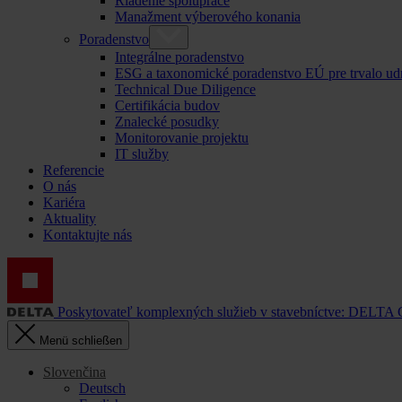
Riadenie spolupráce
Manažment výberového konania
Poradenstvo
Integrálne poradenstvo
ESG a taxonomické poradenstvo EÚ pre trvalo ud
Technical Due Diligence
Certifikácia budov
Znalecké posudky
Monitorovanie projektu
IT služby
Referencie
O nás
Kariéra
Aktuality
Kontaktujte nás
Poskytovateľ komplexných služieb v stavebníctve: DELTA
Menü schließen
Slovenčina
Deutsch