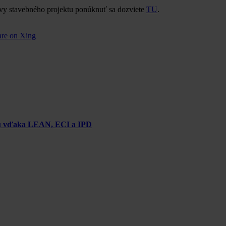
ravy stavebného projektu ponúknuť sa dozviete
TU
.
are on Xing
chu vďaka LEAN, ECI a IPD