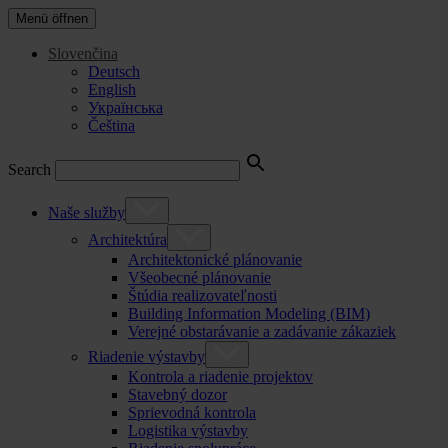
Menü öffnen
Slovenčina
Deutsch
English
Українська
Čeština
Search
Naše služby
Architektúra
Architektonické plánovanie
Všeobecné plánovanie
Štúdia realizovateľnosti
Building Information Modeling (BIM)
Verejné obstarávanie a zadávanie zákaziek
Riadenie výstavby
Kontrola a riadenie projektov
Stavebný dozor
Sprievodná kontrola
Logistika výstavby