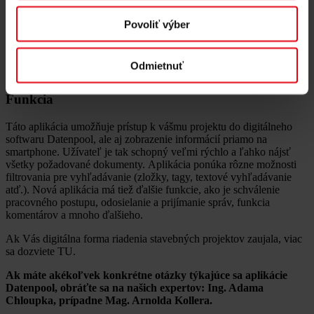
štruktúra pomáha užívateľom sa rýchlo zorientovať.
Povoliť výber
Naši odborníci na IT technológie a digitalizáciu zo sesterskej
spoločnosti DELTA Netconsult neustále pracujú na vývoji novej
aplikácie Datenpool a adaptujú jej prostredie tak, aby plne reagovala
Odmietnuť
na priania a potreby svojich užívateľov.
Funkcia
Táto aplikácia umožňuje prístup k vášmu projektu do digitálneho
softwaru Datenpool, ale aj zobrazenie informácií priamo na
smartphone. Užívateľ je tak schopný veľmi rýchlo a ľahko nájsť
všetky požadované dokumenty. Aplikácia ponúka rôzne možnosti
filtrovania pre vyhľadávanie (zložky, tagy, textové vyhľadávanie
atď.). Nová aplikácia má tiež ďalšie funkcie, ako je schválenie
pracovného postupu, odosielanie a prijímanie správ, funkcia
komentárov a mnoho ďalšieho.
Ak Vás digitálna forma riadenia stavebných projektov zaujala, viac
sa dozviete TU.
Ak máte akékoľvek konkrétne otázky týkajúce sa aplikácie
Datenpool, obráťte sa na našich expertov: Ing. Adama
Chloupka, prípadne Mag. Arnolda Kollera.