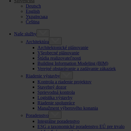
Slovenčina
Deutsch
English
Українська
Čeština
Naše služby
Architektúra
Architektonické plánovanie
Všeobecné plánovanie
Štúdia realizovateľnosti
Building Information Modeling (BIM)
Verejné obstarávanie a zadávanie zákaziek
Riadenie výstavby
Kontrola a riadenie projektov
Stavebný dozor
Sprievodná kontrola
Logistika výstavby
Riadenie spolupráce
Manažment výberového konania
Poradenstvo
Integrálne poradenstvo
ESG a taxonomické poradenstvo EÚ pre trvalo