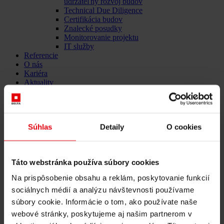
udržateľný rozvoj budov
Technical Due Diligence
Certifikácia budov
Znalecké posudky
Monitorovanie projektu
IT služby
Referencie
O nás
Kariéra
Aktuality
Kontaktujte nás
Aktuality
Súhlas
Detaily
O cookies
Spustili sme novú aplikáciu
„Datenpool App“. Všetky dáta
Táto webstránka používa súbory cookies
o projekte kdekoľvek a
Na prispôsobenie obsahu a reklám, poskytovanie funkcií
kedykoľvek.
sociálnych médií a analýzu návštevnosti používame
súbory cookie. Informácie o tom, ako používate naše
09. septembra 2020
webové stránky, poskytujeme aj našim partnerom v