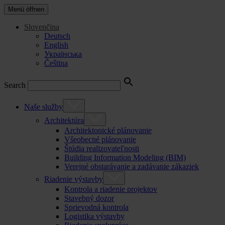
Menü öffnen
Slovenčina
Deutsch
English
Українська
Čeština
Search
Naše služby
Architektúra
Architektonické plánovanie
Všeobecné plánovanie
Štúdia realizovateľnosti
Building Information Modeling (BIM)
Verejné obstarávanie a zadávanie zákaziek
Riadenie výstavby
Kontrola a riadenie projektov
Stavebný dozor
Sprievodná kontrola
Logistika výstavby