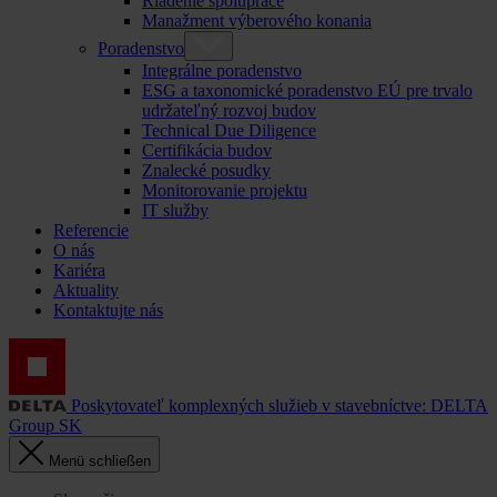
Riadenie spolupráce
Manažment výberového konania
Poradenstvo
Integrálne poradenstvo
ESG a taxonomické poradenstvo EÚ pre trvalo
udržateľný rozvoj budov
Technical Due Diligence
Certifikácia budov
Znalecké posudky
Monitorovanie projektu
IT služby
Referencie
O nás
Kariéra
Aktuality
Kontaktujte nás
Poskytovateľ komplexných služieb v stavebníctve: DELTA
Group SK
Menü schließen