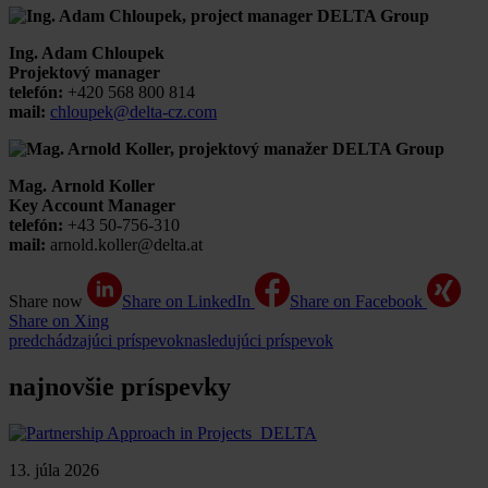
Ing. Adam Chloupek
Projektový manager
telefón:
+420 568 800 814
mail:
chloupek@delta-cz.com
Mag. Arnold Koller
Key Account Manager
telefón:
+43 50-756-310
mail:
arnold.koller@delta.at
Share now
Share on LinkedIn
Share on Facebook
Share on Xing
predchádzajúci príspevok
nasledujúci príspevok
najnovšie príspevky
13. júla 2026