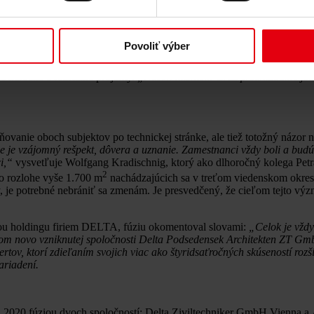
 základom vzniku spoločnosti Delta Podsedensek Architekten ZT GmbH.
me ako náš záväzok byť vždy tými najlepšími,“
popisuje Peter Podseden
okmi skúseností v odbore.
„Vďaka nášmu rozsiahlemu a hlbokému know
tko poskytneme z jedného zdroja,“
dodáva Rudolf Stürzlinger, konateľ n
Povoliť výber
ez obytné a kancelárske budovy, hotely a špeciálne budovy až po vyso
chitekten ZT GmbH disponuje vlastným tímom viac ako 60 expertov. V
 náročné a rozsiahle projekty.
„Našim klientom teraz predkladáme jed
ovanie oboch subjektov po technickej stránke, ale tiež totožný názor 
 je vzájomný rešpekt, dôvera a uznanie. Zamestnanci vždy boli a bu
i,“
vysvetľuje Wolfgang Kradischnig, ktorý ako dlhoročný kolega Petra
2
o rozlohe vyše 1.700 m
nachádzajúcich sa v treťom viedenskom okrese
y, je potrebné nebrániť sa zmenám. Je presvedčený, že cieľom tejto vý
sťou holdingu firiem DELTA, fúziu okomentoval slovami:
„Celok je vždy 
om novo vzniknutej spoločnosti Delta Podsedensek Architekten ZT GmbH,
tov, ktorí zdieľaním svojich viac ako štyridsaťročných skúseností rozš
ariadení.
 2020 fúziou dvoch spoločností: Delta Ziviltechniker GmbH Vienna 