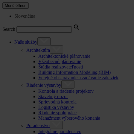
Menü öffnen
Slovenčina
Search
Naše služby
Architektúra
Architektonické plánovanie
Všeobecné plánovanie
Štúdia realizovateľnosti
Building Information Modeling (BIM)
Verejné obstarávanie a zadávanie zákaziek
Riadenie výstavby
Kontrola a riadenie projektov
Stavebný dozor
Sprievodná kontrola
Logistika výstavby
Riadenie spolupráce
Manažment výberového konania
Poradenstvo
Integrálne poradenstvo