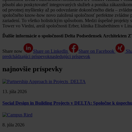
pôsobí ako poskytovateľ integrovaných služieb a ponúka zákazníkom a
od prvotnej myšlienky až po odovzdanie dokončeného diela – zvládnu
spoločného know-how novo založená spoločnosť perfektne zvládne p
zariadení. To všetko holistickým spôsobom. Medzi úspešné projekty
Tower vo Viedni, areál spoločnosti Erber, klinika Elisabethinen v 
Ďalšie informácie o spoločnosti Delta Podsedensek Architekte
Share now
Share on LinkedIn
Share on Facebook
Sh
predchádzajúci príspevok
nasledujúci príspevok
najnovšie príspevky
13. júla 2026
Social Design in Building Projects v DELTA: Spoločne k úspe
8. júla 2026