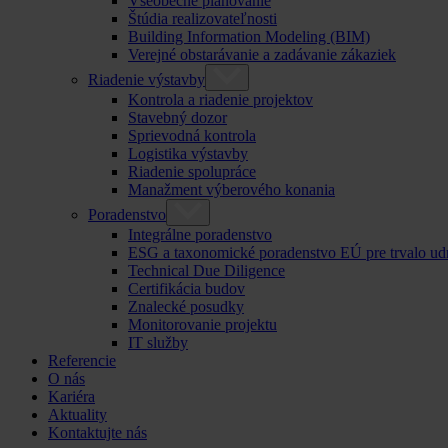
Všeobecné plánovanie
Štúdia realizovateľnosti
Building Information Modeling (BIM)
Verejné obstarávanie a zadávanie zákaziek
Riadenie výstavby
Kontrola a riadenie projektov
Stavebný dozor
Sprievodná kontrola
Logistika výstavby
Riadenie spolupráce
Manažment výberového konania
Poradenstvo
Integrálne poradenstvo
ESG a taxonomické poradenstvo EÚ pre trvalo ud
Technical Due Diligence
Certifikácia budov
Znalecké posudky
Monitorovanie projektu
IT služby
Referencie
O nás
Kariéra
Aktuality
Kontaktujte nás