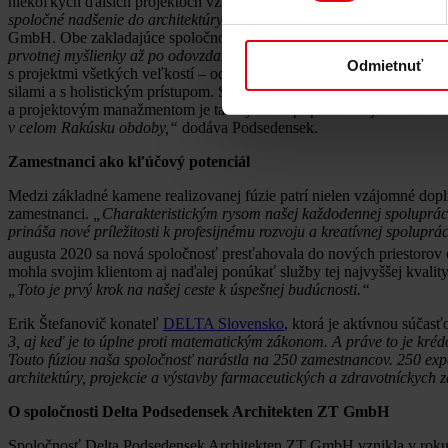
niekoľkých ďalších projektoch vznikla myšlienka fúzie, ktorá bola
spoločné nadšenie do architektúry a výstavby je na trhu rovnako zná
GmbH. Obe zakladajúce spoločnosti sa môžu pochváliť viac ako 40 r
prvotnej myšlienky až po odovzdanie hotového diela. Okrem toho vše
Odmietnuť
s projektmi všetkých veľkostí – od rozvoja urbanistickej výstavby c
silami a s holistickým prístupom. Spoločnosť Delta Podsedensek Ar
a projektovým manažmentom je tak výborne pripravená aj na extrémne
v celom Rakúsku obdoby,“
dodáva Podsedensek.
Zamestnanci ako kľúčový potenciál
Medzi základné kamene realizovanej fúzie patrí nielen vzájomné doplň
zamestnanci.
„Charakteristickým rysom našej každodennej spolupráce
prináša nové príležitosti k profesijnému rozvoju a kreatívnej spoluprác
augusta 2020 sa nová spoločnosť presťahovala do nových priestorov 
mohla svojim klientom aj naďalej ponúkať služby tej najvyššej kvalit
„Toto je prvý krok na našej ceste k úspešnej budúcnosti.“
Erik Štefanovič konateľ
DELTA Slovensko
, ktorá je aktívnou súča
3, aj keď je to úplne proti matematickým zákonom. A práve to je kréd
Touto fúziou naša spoločnosť narástla na 250 zamestnancov. 250 exper
architektúry, projekcie a výstavby farmaceutických a zdravotníckych z
O spoločnosti Delta Podsedensek Architekten ZT GmbH
Spoločnosť Delta Podsedensek Architekten ZT GmbH vznikla v roku