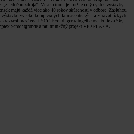
v. „z jedného zdroja“. Vďaka tomu je možné celý cyklus výstavby –
ensek majú každá viac ako 40 rokov skúseností v odbore. Zásluhou
nú výstavbu vysoko komplexných farmaceutických a zdravotníckych
eutický výrobný závod LSCC Boehringer v Ingelheime, budova Sky
 komplex Schichtgründe a multifunkčný projekt VIO PLAZA.