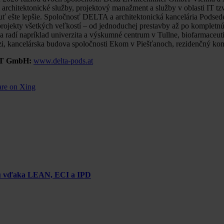
rchitektonické služby, projektový manažment a služby v oblasti IT tz
ť ešte lepšie. Spoločnosť DELTA a architektonická kancelária Podsed
rojekty všetkých veľkostí – od jednoduchej prestavby až po komplet
 sa radí napríklad univerzita a výskumné centrum v Tullne, biofarmac
Linzi, kancelárska budova spoločnosti Ekom v Piešťanoch, rezidenčný
n ZT GmbH:
www.delta-pods.at
are on Xing
chu vďaka LEAN, ECI a IPD