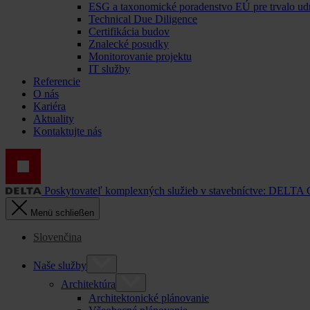
ESG a taxonomické poradenstvo EÚ pre trvalo ud
Technical Due Diligence
Certifikácia budov
Znalecké posudky
Monitorovanie projektu
IT služby
Referencie
O nás
Kariéra
Aktuality
Kontaktujte nás
Poskytovateľ komplexných služieb v stavebníctve: DELTA
Menü schließen
Slovenčina
Naše služby
Architektúra
Architektonické plánovanie