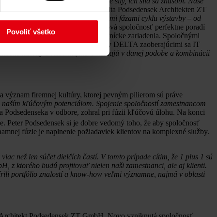
„Keď dvaja silní partneri spoja svoje sily, ich sila sa znásobí. Naše
sek, spoluzakladateľ spoločnosti Delta Podsedensek Architekten ZT
-how si hravo poradíme so všetkými fázami cyklu výstavby – od
ovej spoločnosti. Vo výsledku si nová spoločnosť perfektne poradí
Povoliť všetko
ko komplexné farmaceutické a zdravotnícke zariadenia. Spoločnými
 spojení so spoločnosťami zo skupiny DELTA zaoberajúcimi sa IT
inečné návrhy a riešenia, ktoré nemajú v danej podobe a kombinácii
na význam firemnej kultúry, ktorej pevným pilierom sú práve
dú naším kľúčovým potenciálom. Spojenie spoločností zamestnancom
 Podsedenseka v odbore, zohral pri fúzii kľúčovú úlohu. Na konci
. Peter Podsedensek si je dobre vedomý toho, že aby spoločnosť
znamnej fúzie je naplnenie požiadaviek klientov na komplexné služby.
viac než len súčet dielčích častí. V tomto prípade cítim, že 1 plus 1 sú
 z ktorého budú profitovať nielen naši zamestnanci, ale aj klienti.
írili portfólio znalostí a know-how veľmi významne, najmä v oblasti
a Architekt Podsedensek ZT GmbH. Novo vzniknutá spoločnosť