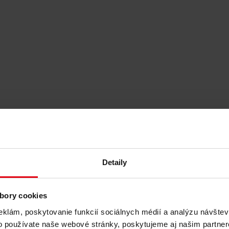
l Development Consulting
Detaily
á spoločnosť s komplexným portfóliom služieb v oblasti nehnuteľností
rojekty v oblasti nehnuteľností v Rakúsku, strednej a východnej Európ
bory cookies
itálnych nástrojov a silný dôraz na životný cyklus a udržateľnosť bud
eklám, poskytovanie funkcií sociálnych médií a analýzu návšte
o používate naše webové stránky, poskytujeme aj našim partner