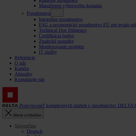
Riadenie spolupráce
Manažment výberového konania
Poradenstvo
Integrálne poradenstvo
ESG a taxonomické poradenstvo EÚ pre trvalo ud
Technical Due Diligence
Certifikácia budov
Znalecké posudky
Monitorovanie projektu
IT služby
Referencie
O nás
Kariéra
Aktuality
Kontaktujte nás
Poskytovateľ komplexných služieb v stavebníctve: DELTA
Menü schließen
Slovenčina
Deutsch