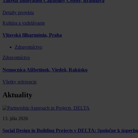
Takeda Innovation Capability Center, Bratislava
Detaily projektu
Kultúra a vzdelávanie
Vltavská filharmónia, Praha
Zdravotníctvo
Zdravotníctvo
Nemocnica Alžbetínok, Viedeň, Rakúsko
Všetky referencie
Aktuality
13. júla 2026
Social Design in Building Projects v DELTA: Spoločne k úspe