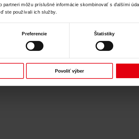
to partneri môžu príslušné informácie skombinovať s ďalšími údaj
ľnosti
BIM
Verejné obstarávanie a zadávanie zákaziek
ď ste používali ich služby.
gistika výstavby
Riadenie spolupráce
Manažment výberového konania
Preferencie
Štatistiky
o udržateľný rozvoj budov
Technical Due Diligence
Certifikácia budo
Povoliť výber