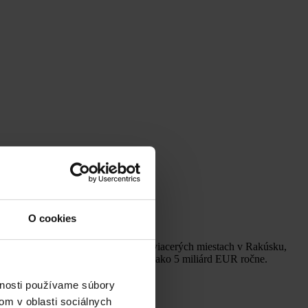
O cookies
. S viac ako 400 zamestnancami na viacerých miestach v Rakúsku,
e a Eurázii s objemom projektov viac ako 5 miliárd EUR ročne.
ov.
vnosti používame súbory
om v oblasti sociálnych