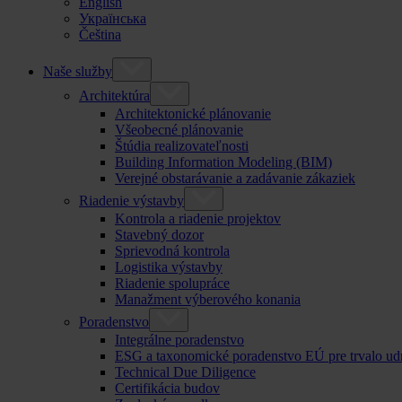
English
Українська
Čeština
Naše služby
Architektúra
Architektonické plánovanie
Všeobecné plánovanie
Štúdia realizovateľnosti
Building Information Modeling (BIM)
Verejné obstarávanie a zadávanie zákaziek
Riadenie výstavby
Kontrola a riadenie projektov
Stavebný dozor
Sprievodná kontrola
Logistika výstavby
Riadenie spolupráce
Manažment výberového konania
Poradenstvo
Integrálne poradenstvo
ESG a taxonomické poradenstvo EÚ pre trvalo ud
Technical Due Diligence
Certifikácia budov