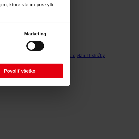
mi, ktoré ste im poskytli
Marketing
v
Znalecké posudky
Monitorovanie projektu
IT služby
Povoliť všetko