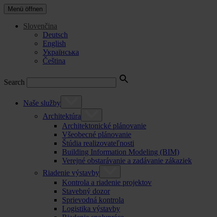
Menü öffnen
Slovenčina
Deutsch
English
Українська
Čeština
Search
Naše služby
Architektúra
Architektonické plánovanie
Všeobecné plánovanie
Štúdia realizovateľnosti
Building Information Modeling (BIM)
Verejné obstarávanie a zadávanie zákaziek
Riadenie výstavby
Kontrola a riadenie projektov
Stavebný dozor
Sprievodná kontrola
Logistika výstavby