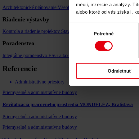
médií, inzercie a analýzy. Tí
Architektonické plánovanie
Všeobecné plánovanie
Štúdia realizovate
alebo ktoré od vás získali, ke
Riadenie výstavby
Výber
Kontrola a riadenie projektov
Stavebný dozor
Sprievodná kontrola
Lo
Potrebné
súhlasu
Poradenstvo
Integrálne poradenstvo
ESG a taxonomické poradenstvo EÚ pre trval
Referencie
Odmietnuť
Administratívne priestory
Priemyselné a administratívne budovy
Revitalizácia pracovného prostredia MONDELÉZ, Bratislava
Priemyselné a administratívne budovy
Priemyselné a administratívne budovy