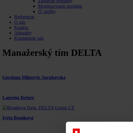
Znalecké posudky
Monitorovanie projektu
IT služby
Referencie
O nás
Kariéra
Aktuality
Kontaktujte nás
Manažerský tím DELTA
Gordana Milosevic Jurukovska
Laurenz Ketzer
Iveta Bosáková