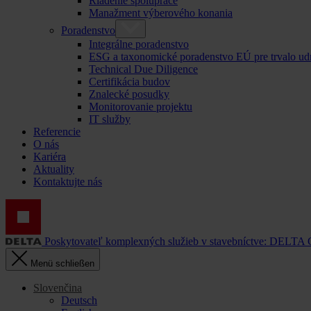
Riadenie spolupráce
Manažment výberového konania
Poradenstvo
Integrálne poradenstvo
ESG a taxonomické poradenstvo EÚ pre trvalo ud
Technical Due Diligence
Certifikácia budov
Znalecké posudky
Monitorovanie projektu
IT služby
Referencie
O nás
Kariéra
Aktuality
Kontaktujte nás
Poskytovateľ komplexných služieb v stavebníctve: DELTA
Menü schließen
Slovenčina
Deutsch