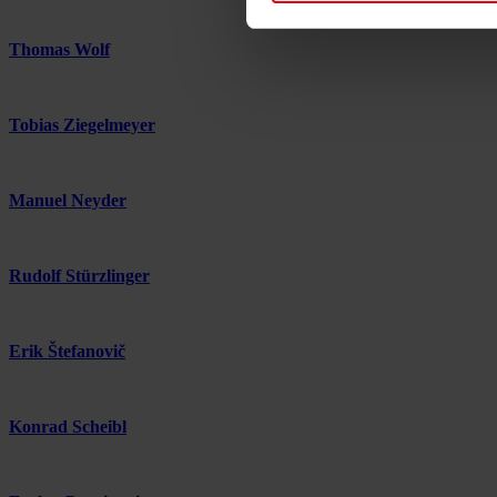
Thomas Wolf
Tobias Ziegelmeyer
Manuel Neyder
Rudolf Stürzlinger
Erik Štefanovič
Konrad Scheibl