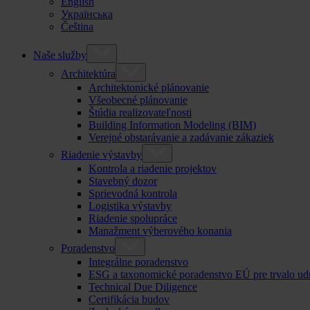
English
Українська
Čeština
Naše služby
Architektúra
Architektonické plánovanie
Všeobecné plánovanie
Štúdia realizovateľnosti
Building Information Modeling (BIM)
Verejné obstarávanie a zadávanie zákaziek
Riadenie výstavby
Kontrola a riadenie projektov
Stavebný dozor
Sprievodná kontrola
Logistika výstavby
Riadenie spolupráce
Manažment výberového konania
Poradenstvo
Integrálne poradenstvo
ESG a taxonomické poradenstvo EÚ pre trvalo ud
Technical Due Diligence
Certifikácia budov