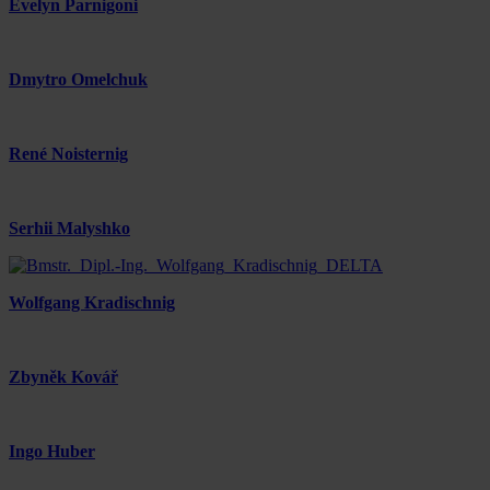
Evelyn Parnigoni
Dmytro Omelchuk
René Noisternig
Serhii Malyshko
Wolfgang Kradischnig
Zbyněk Kovář
Ingo Huber