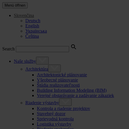
Menü öffnen
Slovenčina
Deutsch
English
Українська
Čeština
Search
Naše služby
Architektúra
Architektonické plánovanie
Všeobecné plánovanie
Štúdia realizovateľnosti
Building Information Modeling (BIM)
Verejné obstarávanie a zadávanie zákaziek
Riadenie výstavby
Kontrola a riadenie projektov
Stavebný dozor
Sprievodná kontrola
Logistika výstavby