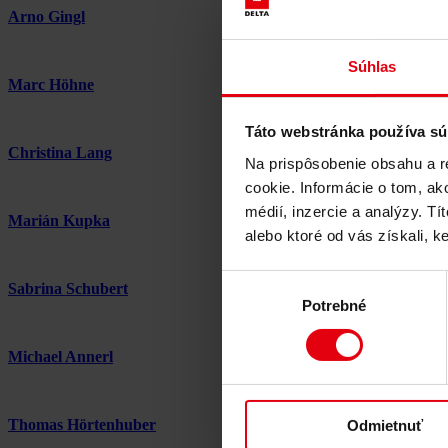
Arno Gingl
Súhlas
Marc Höhne
Táto webstránka používa sú
Christina Lang
Na prispôsobenie obsahu a r
cookie. Informácie o tom, ak
médií, inzercie a analýzy. Tí
Marián Kupka
alebo ktoré od vás získali, ke
Výber
Sabrina Schubert
Potrebné
súhlasu
Michael Annerl
Thomas Hörtenhuber
Odmietnuť